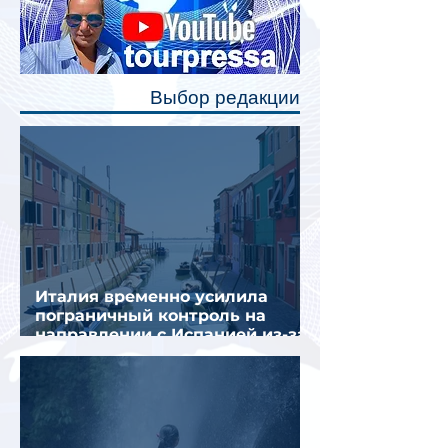
станут индивидуальные шторки у
каждого спального места. Они
позволят пассажирам закрыть свою
полку во время сна или отдыха,
Выбор редакции
создав ощуще
Италия временно усилила
пограничный контроль на
направлении с Испанией из-за
миграционного кризиса