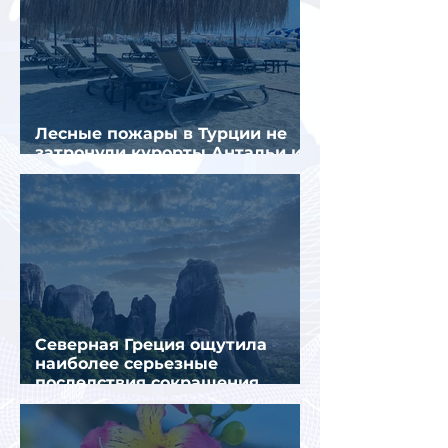
Лесные пожары в Турции не
затронули курорты Антальи и
Муглы
Северная Греция ощутила
наиболее серьезные
последствия сокращения
турпотока из России