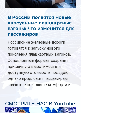
В России появятся новые
капсульные плацкартные
вагоны: что изменится для
пассажиров
Российские железные дороги
готовятся к запуску нового
поколения плацкартных вагонов.
Обновленный формат сохранит
привычную вместимость и
доступную стоимость поездок,
однако предложит пассажирам
значительно больше комфорта и
личного пространства. Серийное
производство новых вагонов
планируется начать в 2027 году.
СМОТРИТЕ НАС В YouTube
Одним из главных нововведений