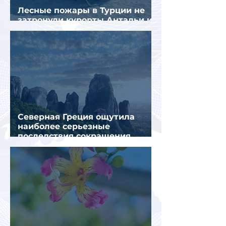
Лесные пожары в Турции не
затронули курорты Антальи и
Муглы
Северная Греция ощутила
наиболее серьезные
последствия сокращения
турпотока из России