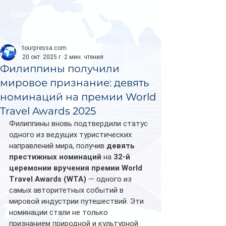
tourpressa.com
tourpressa.com
20 окт. 2025 г.
2 мин. чтения
Филиппины получили
мировое признание: девять
номинаций на премии World
Travel Awards 2025
Филиппины вновь подтвердили статус 
одного из ведущих туристических 
направлений мира, получив 
девять 
престижных номинаций
 на 
32-й 
церемонии вручения премии World 
Travel Awards (WTA)
 — одного из 
самых авторитетных событий в 
мировой индустрии путешествий. Эти 
номинации стали не только 
признанием природной и культурной 