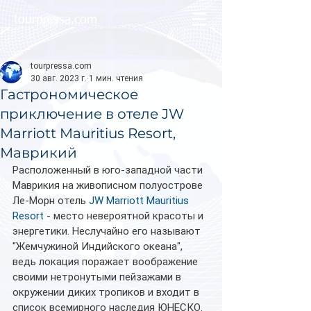
tourpressa.com
tourpressa.com
30 авг. 2023 г.
1 мин. чтения
Гастрономическое
приключение в отеле JW
Marriott Mauritius Resort,
Маврикий
Расположенный в юго-западной части 
Маврикия на живописном полуострове 
Ле-Морн отель 
JW Marriott Mauritius 
Resort
 - место невероятной красоты и 
энергетики. Неслучайно его называют 
"Жемчужиной Индийского океана", 
ведь локация поражает воображение 
своими нетронутыми пейзажами в 
окружении диких тропиков и входит в 
список всемирного наследия ЮНЕСКО.