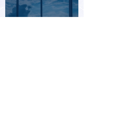
Биометрический контроль EES
вызвал очереди на границах
ЕС: систему начали временно
отключать
Jetstar начнет брать плату за
место на багажной полке в
салоне самолета