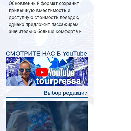
Обновленный формат сохранит
привычную вместимость и
доступную стоимость поездок,
однако предложит пассажирам
значительно больше комфорта и
личного пространства. Серийное
производство новых вагонов
планируется начать в 2027 году.
СМОТРИТЕ НАС В YouTube
Одним из главных нововведений
станут индивидуальные шторки у
каждого спального места. Они
позволят пассажирам закрыть свою
полку во время сна или отдыха,
Выбор редакции
создав ощуще