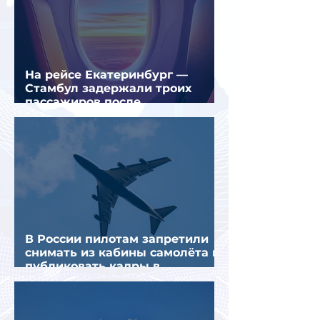
На рейсе Екатеринбург —
Стамбул задержали троих
пассажиров после
предполагаемой серии краж
В России пилотам запретили
снимать из кабины самолёта и
публиковать кадры в
интернете