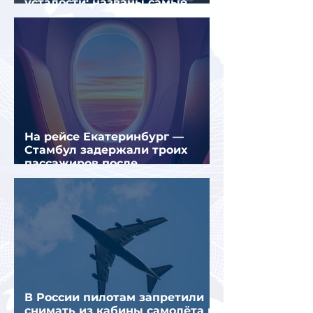
усталости: названы самые
уставшие россияне
На рейсе Екатеринбург —
Стамбул задержали троих
пассажиров после
предполагаемой серии краж
В России пилотам запретили
снимать из кабины самолёта и