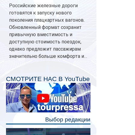
Российские железные дороги
готовятся к запуску нового
поколения плацкартных вагонов.
Обновленный формат сохранит
привычную вместимость и
доступную стоимость поездок,
однако предложит пассажирам
значительно больше комфорта и
личного пространства. Серийное
производство новых вагонов
планируется начать в 2027 году.
СМОТРИТЕ НАС В YouTube
Одним из главных нововведений
станут индивидуальные шторки у
каждого спального места. Они
позволят пассажирам закрыть свою
полку во время сна или отдыха,
Выбор редакции
создав ощуще