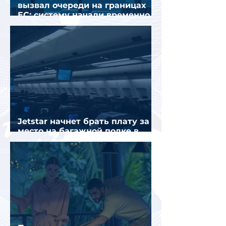
вызвал очереди на границах
ЕС: систему начали временно
отключать
Jetstar начнет брать плату за
место на багажной полке в
салоне самолета