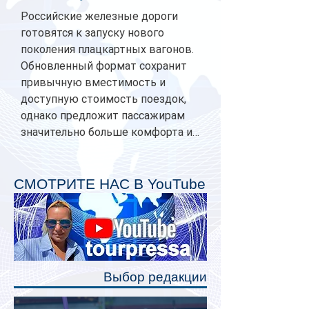
Российские железные дороги
готовятся к запуску нового
поколения плацкартных вагонов.
Обновленный формат сохранит
привычную вместимость и
доступную стоимость поездок,
однако предложит пассажирам
значительно больше комфорта и
личного пространства. Серийное
производство новых вагонов
планируется начать в 2027 году.
СМОТРИТЕ НАС В YouTube
Одним из главных нововведений
станут индивидуальные шторки у
каждого спального места. Они
позволят пассажирам закрыть свою
полку во время сна или отдыха,
Выбор редакции
создав ощуще