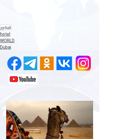
дубай
hotel
WORLD
Dubai