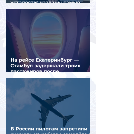
усталости: названы самые
уставшие россияне
На рейсе Екатеринбург —
Стамбул задержали троих
пассажиров после
предполагаемой серии краж
В России пилотам запретили