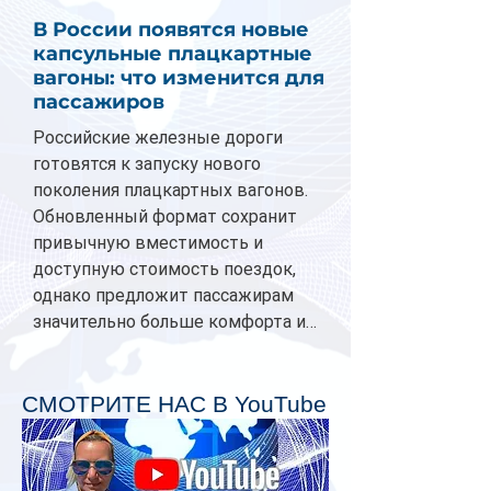
В России появятся новые
капсульные плацкартные
вагоны: что изменится для
пассажиров
Российские железные дороги
готовятся к запуску нового
поколения плацкартных вагонов.
Обновленный формат сохранит
привычную вместимость и
доступную стоимость поездок,
однако предложит пассажирам
значительно больше комфорта и
личного пространства. Серийное
производство новых вагонов
планируется начать в 2027 году.
СМОТРИТЕ НАС В YouTube
Одним из главных нововведений
станут индивидуальные шторки у
каждого спального места. Они