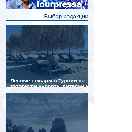
позволят пассажирам закрыть свою
полку во время сна или отдыха,
Выбор редакции
создав ощуще
Лесные пожары в Турции не
затронули курорты Антальи и
Муглы