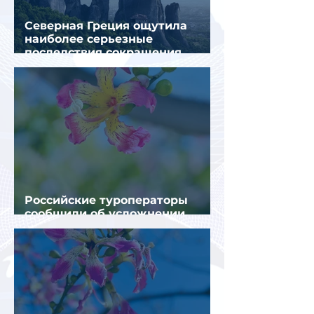
Северная Греция ощутила
наиболее серьезные
последствия сокращения
турпотока из России
Российские туроператоры
сообщили об усложнении
получения виз в Грецию