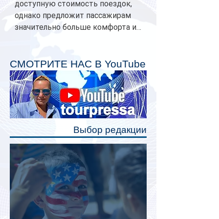
доступную стоимость поездок,
однако предложит пассажирам
значительно больше комфорта и
личного пространства. Серийное
производство новых вагонов
планируется начать в 2027 году.
СМОТРИТЕ НАС В YouTube
Одним из главных нововведений
станут индивидуальные шторки у
каждого спального места. Они
позволят пассажирам закрыть свою
полку во время сна или отдыха,
Выбор редакции
создав ощуще