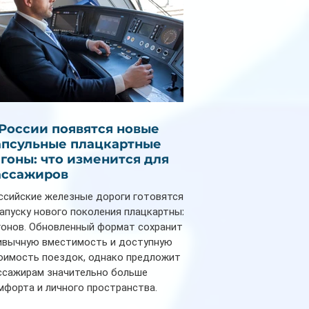
 России появятся новые
апсульные плацкартные
агоны: что изменится для
ассажиров
ссийские железные дороги готовятся
запуску нового поколения плацкартных
гонов. Обновленный формат сохранит
ивычную вместимость и доступную
оимость поездок, однако предложит
ссажирам значительно больше
мфорта и личного пространства.
рийное производство новых вагонов