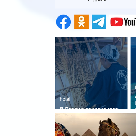
hotel
В России резко вырос
спрос на отели без звезд