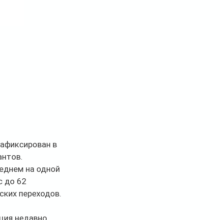
афиксирован в 
антов.
еднем на одной 
 до 62 
ских переходов.
ция недавно 