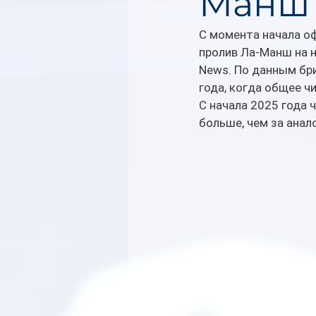
Манш 
С момента начала оф
пролив Ла-Манш на 
News. По данным бри
года, когда общее ч
С начала 2025 года 
больше, чем за анал