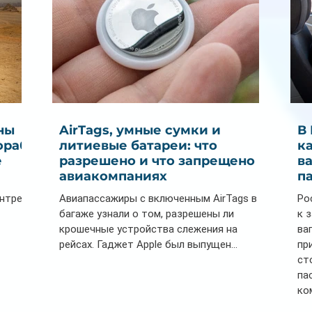
ны
AirTags, умные сумки и
В
ораб
литиевые батареи: что
к
е
разрешено и что запрещено в
в
авиакомпаниях
п
ентре
Авиапассажиры с включенным AirTags в
Ро
багаже узнали о том, разрешены ли
к 
крошечные устройства слежения на
ва
рейсах. Гаджет Apple был выпущен...
пр
ст
па
ко
Се