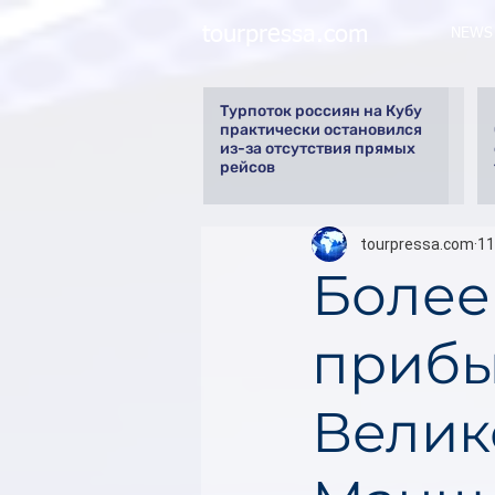
tourpressa.com
NEWS
Турпоток россиян на Кубу
практически остановился
из-за отсутствия прямых
рейсов
tourpressa.com
11
Более
прибы
Велик