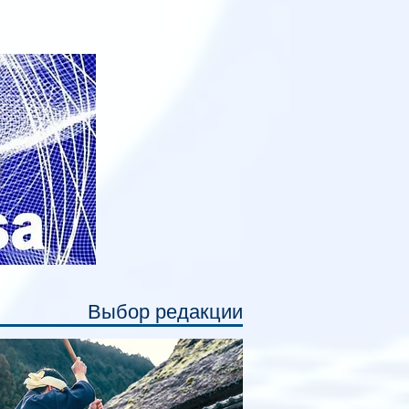
анируется начать в 2027 году. Одним из
авных нововведений станут
дивидуальные шторки у каждого
ального места. Они позволят
ссажирам закрыть свою полку во
емя сна или отдыха, создав ощуще
Выбор редакции