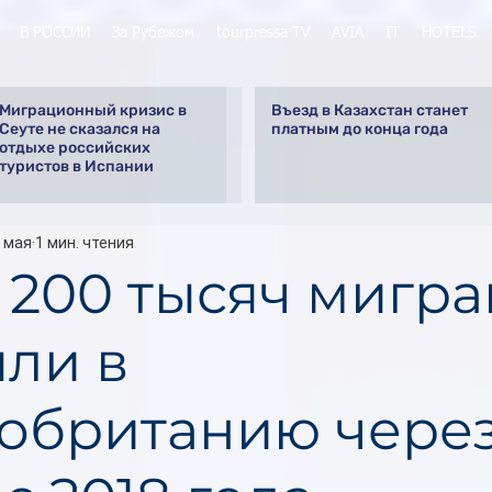
В РОССИИ
За Рубежом
tourpressa TV
AVIA
IT
HOTELS
Миграционный кризис в
Въезд в Казахстан станет
Сеуте не сказался на
платным до конца года
отдыхе российских
туристов в Испании
 мая
1 мин. чтения
 200 тысяч мигра
ли в
обританию через