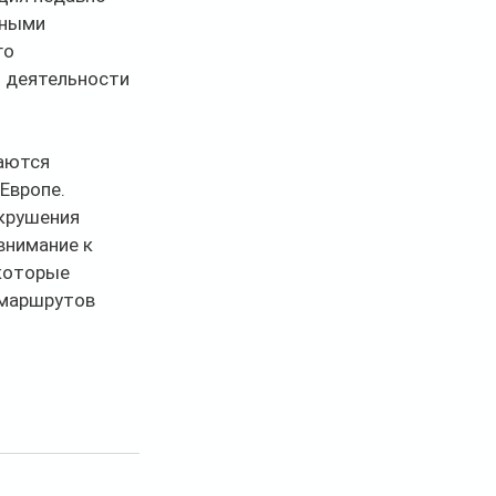
ьными 
о 
 деятельности 
аются 
Европе.
крушения 
внимание к 
которые 
 маршрутов 