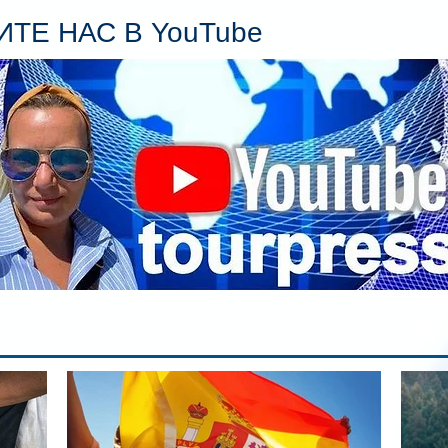
пл
ТЕ НАС В YouTube
гл
ин
сп
па
вр