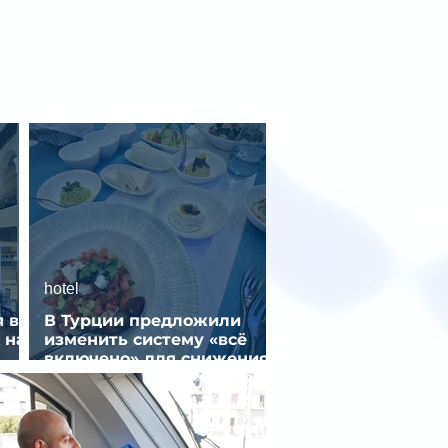
hotel
 в
В Турции предложили
 на
изменить систему «всё
включено» для снижения
стоимости отдыха