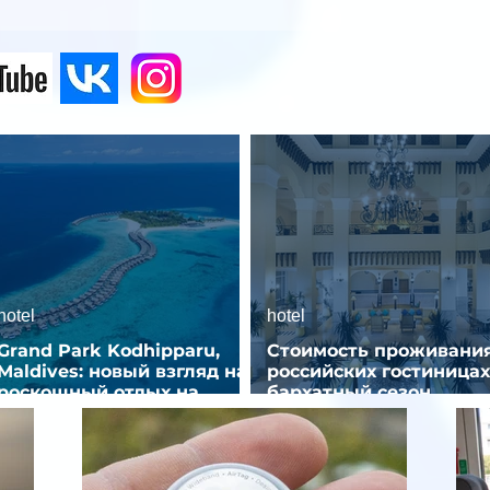
hotel
hotel
Grand Park Kodhipparu,
Стоимость проживания
Maldives: новый взгляд на
российских гостиницах
роскошный отдых на
бархатный сезон
Мальдивах
снизилась на 9%