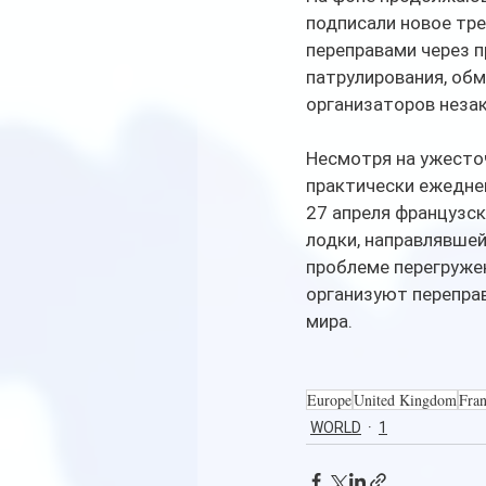
подписали новое тре
переправами через 
патрулирования, об
организаторов незак
Несмотря на ужесто
практически ежеднев
27 апреля французск
лодки, направлявшей
проблеме перегружен
организуют перепра
мира. 
Europe
United Kingdom
Fra
WORLD
1