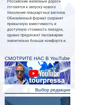
Российские железные дороги
готовятся к запуску нового
поколения плацкартных вагонов.
Обновленный формат сохранит
привычную вместимость и
доступную стоимость поездок,
однако предложит пассажирам
значительно больше комфорта и
личного пространства. Серийное
производство новых вагонов
планируется начать в 2027 году.
СМОТРИТЕ НАС В YouTube
Одним из главных нововведений
станут индивидуальные шторки у
каждого спального места. Они
позволят пассажирам закрыть свою
полку во время сна или отдыха,
Выбор редакции
создав ощуще