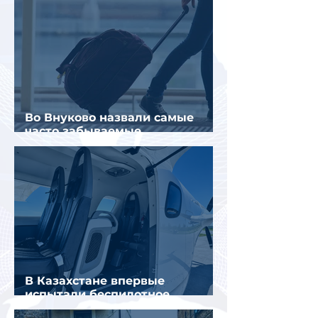
Во Внуково назвали самые
часто забываемые
пассажирами вещи
В Казахстане впервые
испытали беспилотное
аэротакси с пассажирами