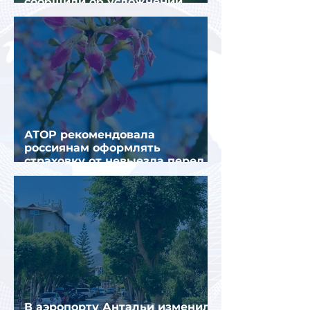
сообщили об усложнении
получения виз в Грецию
АТОР рекомендовала
россиянам оформлять
страховку от невыезда перед
поездкой в Грецию
В аэропорту Антальи изменили