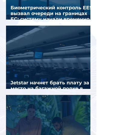
Биометрический контроль EES
вызвал очереди на границах
ЕС: систему начали временно
отключать
Jetstar начнет брать плату за
место на багажной полке в
салоне самолета