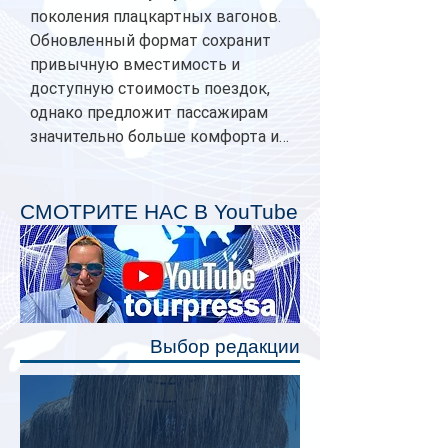
поколения плацкартных вагонов.
Обновленный формат сохранит
привычную вместимость и
доступную стоимость поездок,
однако предложит пассажирам
значительно больше комфорта и
личного пространства. Серийное
производство новых вагонов
планируется начать в 2027 году.
СМОТРИТЕ НАС В YouTube
Одним из главных нововведений
станут индивидуальные шторки у
каждого спального места. Они
позволят пассажирам закрыть свою
полку во время сна или отдыха,
Выбор редакции
создав ощуще