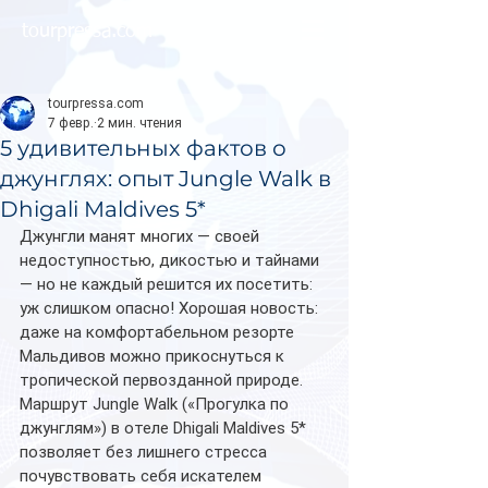
tourpressa.com
tourpressa.com
7 февр.
2 мин. чтения
5 удивительных фактов о
джунглях: опыт Jungle Walk в
Dhigali Maldives 5*
Джунгли манят многих — своей 
недоступностью, дикостью и тайнами 
— но не каждый решится их посетить: 
уж слишком опасно! Хорошая новость: 
даже на комфортабельном резорте 
Мальдивов можно прикоснуться к 
тропической первозданной природе. 
Маршрут Jungle Walk («Прогулка по 
джунглям») в отеле Dhigali Maldives 5* 
позволяет без лишнего стресса 
почувствовать себя искателем 