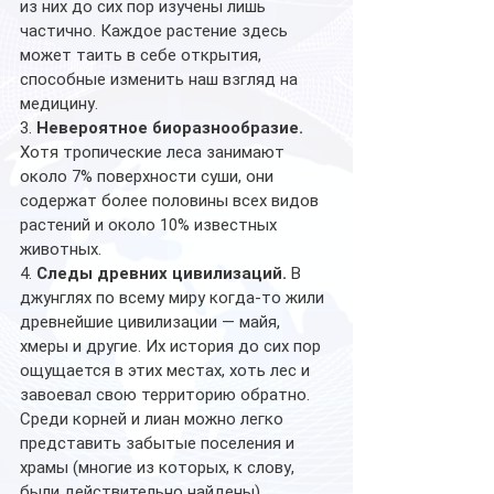
из них до сих пор изучены лишь 
частично. Каждое растение здесь 
может таить в себе открытия, 
способные изменить наш взгляд на 
медицину.
3. 
Невероятное биоразнообразие. 
Хотя тропические леса занимают 
около 7% поверхности суши, они 
содержат более половины всех видов 
растений и около 10% известных 
животных.
4. 
Следы древних цивилизаций. 
В 
джунглях по всему миру когда-то жили 
древнейшие цивилизации — майя, 
хмеры и другие. Их история до сих пор 
ощущается в этих местах, хоть лес и 
завоевал свою территорию обратно. 
Среди корней и лиан можно легко 
представить забытые поселения и 
храмы (многие из которых, к слову, 
были действительно найдены).