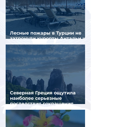
Лесные пожары в Турции не
затронули курорты Антальи и
Муглы
Северная Греция ощутила
наиболее серьезные
последствия сокращения
турпотока из России