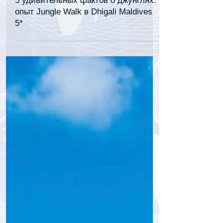
tourpressa.com
7 февр.
2 мин. чтения
5 удивительных фактов о джунглях:
опыт Jungle Walk в Dhigali Maldives
5*