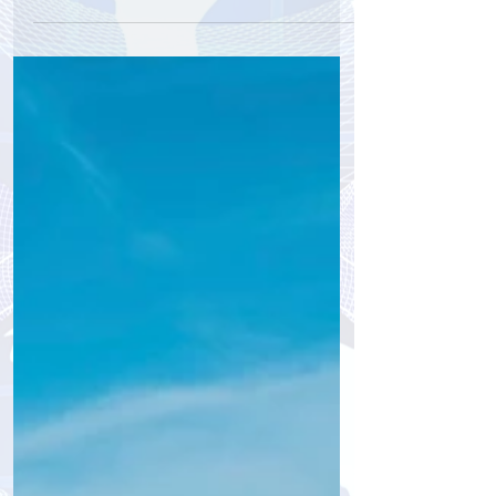
Repeaters Week для постоянных
гостей