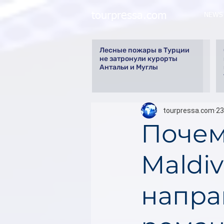
tourpressa.com
NEWS
Лесные пожары в Турции
не затронули курорты
Антальи и Муглы
tourpressa.com
23
Почему
Maldi
напра