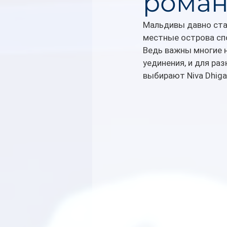
роман
Мальдивы давно стал
местные острова сп
Ведь важны многие н
уединения, и для ра
выбирают Niva Dhigal