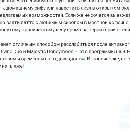
тных впечатлений! Можно устроить пикник на необитаем
г к домашнему рифу или навестить акул в открытом океа
редлагаемых возможностей. Если же не хочется выезжат
но взять латте с любимым сиропом в местной кофейне и
тронутому тропическому лесу прямо на территории отеля
анет отличным способом расслабиться после активного
Divine Duo и Majestic Honeymoon — это программы на 90-
 телом и временем на отдых вдвоем. И, конечно же, не 
 на пляже!