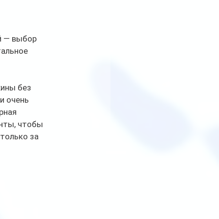
 — выбор 
тальное 
ины без 
и очень 
рная 
нты, чтобы 
 только за 