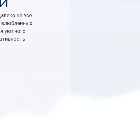
и
алеко не все 
 влюбленных. 
ля уютного 
иативность 