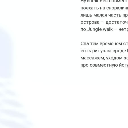
Ну и как без совмес
поехать на снорклин
лишь малая часть п
острова — достаточ
по Jungle walk — не
Спа тем временем ст
есть ритуалы вроде 
массажем, уходом за
про совместную йогу