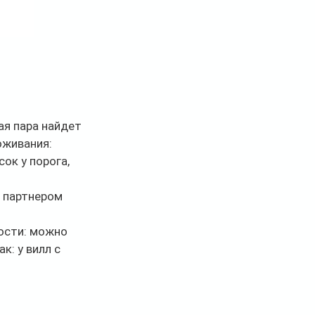
я пара найдет 
живания: 
ок у порога, 
с партнером 
ости: можно 
: у вилл с 