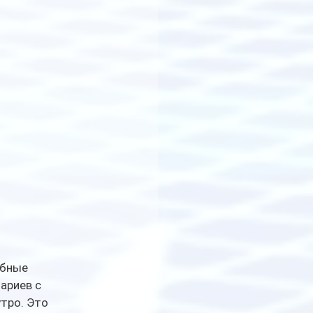
ебные 
ариев с 
тро. Это 