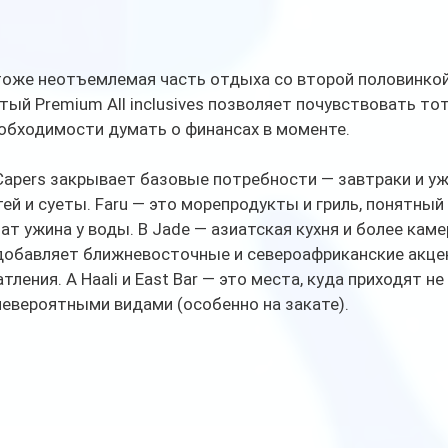
тоже неотъемлемая часть отдыха со второй половинкой
тый Premium All inclusives позволяет почувствовать то
обходимости думать о финансах в моменте. 
Capers закрывает базовые потребности — завтраки и уж
й и суеты. Faru — это морепродукты и гриль, понятный 
т ужина у воды. В Jade — азиатская кухня и более каме
 добавляет ближневосточные и североафриканские акце
ления. А Haali и East Bar — это места, куда приходят не
 невероятными видами (особенно на закате).