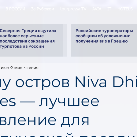
В РОССИИ
За Рубежом
tourpressa TV
AVIA
IT
HOTELS
Северная Греция ощутила
Российские туроператоры
наиболее серьезные
сообщили об усложнении
последствия сокращения
получения виз в Грецию
турпотока из России
 июн.
2 мин. чтения
 остров Niva Dhi
ves — лучшее
вление для