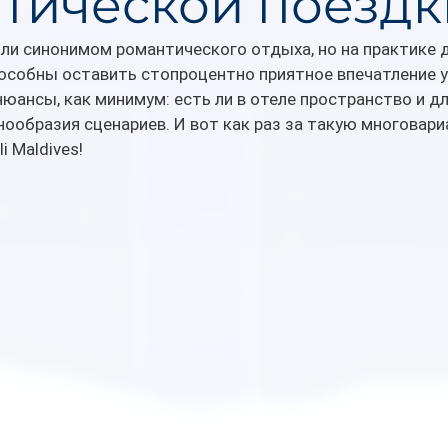
тической поездк
и синонимом романтического отдыха, но на практике д
особны оставить стопроцентно приятное впечатление у
юансы, как минимум: есть ли в отеле пространство и д
знообразия сценариев. И вот как раз за такую многовар
i Maldives!