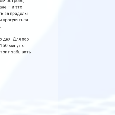
ом острове, 
не — и это 
ь за пределы 
 прогуляться 
.
 дня. Для пар 
150 минут с 
стоит забывать 