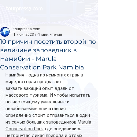
tourpressa.com
tourpressa.com
1 июн. 2023 г.
1 мин. чтения
10 причин посетить второй по
величине заповедник в
Намибии - Marula
Conservation Park Namibia
Намибия - одна из немногих стран в 
мире, которая предлагает 
захватывающий опыт вдали от 
массового туризма. И чтобы испытать 
по-настоящему уникальные и 
незабываемые впечатления 
опредленно стоит отправиться в один 
из самых больших заповедников 
Marula 
Conservation Park
, где соединились 
нетронутая дикая природа и отдых 