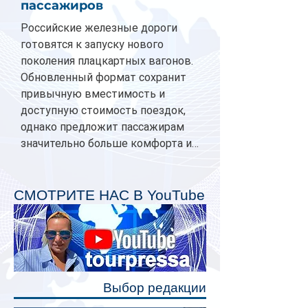
пассажиров
Российские железные дороги
готовятся к запуску нового
поколения плацкартных вагонов.
Обновленный формат сохранит
привычную вместимость и
доступную стоимость поездок,
однако предложит пассажирам
значительно больше комфорта и
личного пространства. Серийное
производство новых вагонов
планируется начать в 2027 году.
СМОТРИТЕ НАС В YouTube
Одним из главных нововведений
станут индивидуальные шторки у
каждого спального места. Они
позволят пассажирам закрыть свою
полку во время сна или отдыха,
Выбор редакции
создав ощуще