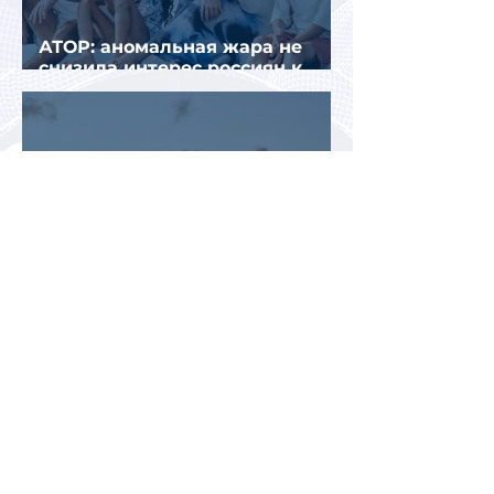
АТОР: аномальная жара не
снизила интерес россиян к
летнему отдыху в Европе
Раннее бронирование туров
позволит сэкономить до 70% на
летнем отдыхе — АТОР