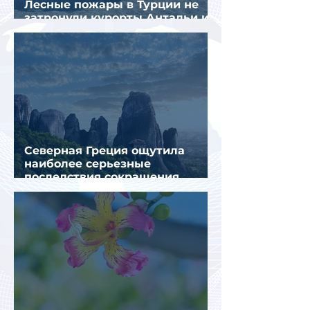
Лесные пожары в Турции не
затронули курорты Антальи и
Муглы
Северная Греция ощутила
наиболее серьезные
последствия сокращения
турпотока из России