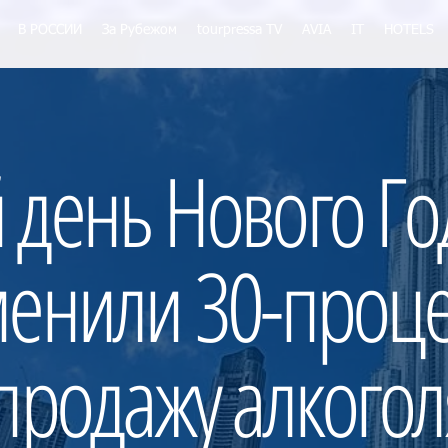
В РОССИИ
За Рубежом
tourpressa TV
AVIA
IT
HOTELS
 день Нового Го
менили 30-проц
 продажу алкогол