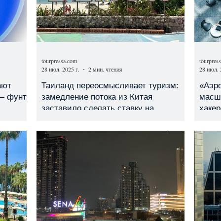
tourpressa.com
tourpres
28 июл. 2025 г.
2 мин. чтения
28 июл. 
ают
Таиланд переосмысливает туризм:
«Аэр
 — фунту
замедление потока из Китая
масшт
заставило сделать ставку на
хакер
качество