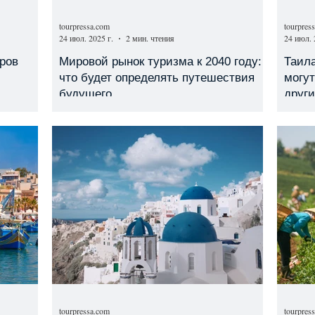
tourpressa.com
tourpres
24 июл. 2025 г.
2 мин. чтения
24 июл. 
тров
Мировой рынок туризма к 2040 году:
Таила
что будет определять путешествия
могут
будущего
друг
tourpressa.com
tourpres