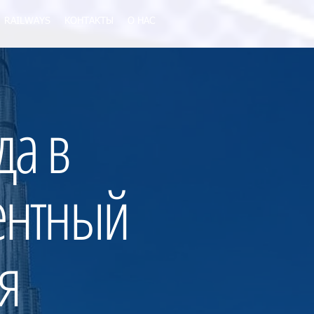
RAILWAYS
КОНТАКТЫ
О НАС
да в
ентный
я