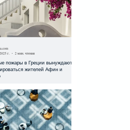
sa.com
2025 г.
2 мин. чтения
ые пожары в Греции вынуждают
уироваться жителей Афин и
а