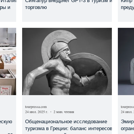
в Италии
Сингапур внедряет GPT-3 в туризм и
Кипр 
уры и
торговлю
пред
tourpressa.com
tourpres
24 июл. 2025 г.
2 мин. чтения
24 июл. 
ескую
Общенациональное исследование
Эмире
туризма в Греции: баланс интересов
огран