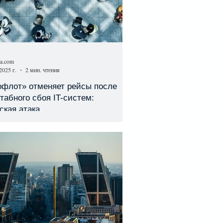
sa.com
2025 г.
2 мин. чтения
офлот» отменяет рейсы после
абного сбоя IT-систем:
ская атака