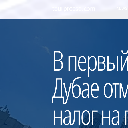
tourpressa.com
NEWS
В первый
Дубае от
налог на