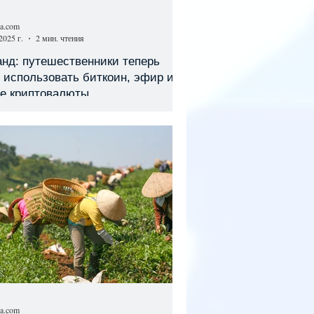
sa.com
2025 г.
2 мин. чтения
нд: путешественники теперь
 использовать биткоин, эфир и
ие криптовалюты
sa.com