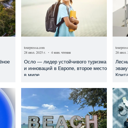
tourpressa.com
tourpres
28 июл. 2025 г.
4 мин. чтения
28 июл. 
лёное
Осло — лидер устойчивого туризма
Лесн
и инноваций в Европе, второе место
эвак
в мире
Крит