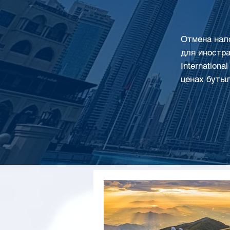
Отмена нало
для иностра
Internation
ценах бутыл