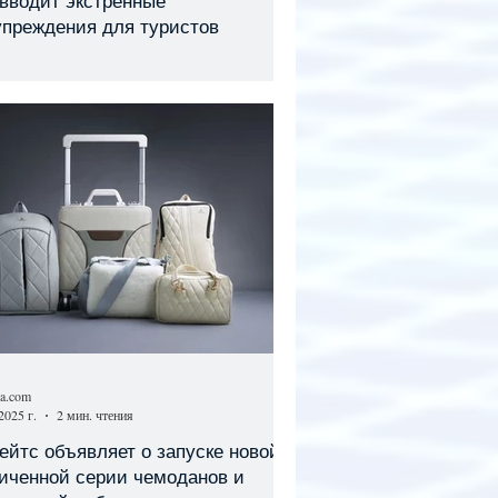
вводит экстренные
упреждения для туристов
sa.com
2025 г.
2 мин. чтения
йтс объявляет о запуске новой
иченной серии чемоданов и