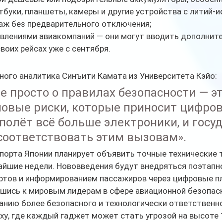
тбуки, планшеты, камеры и другие устройства с литий-
аж без предварительного отключения;
овлениями авиакомпаний — они могут вводить дополнит
своих рейсах уже с сентября.
ного аналитика Синъити Камата из Университета Кэйо:
е просто о правилах безопасности — эт
новые риски, которые приносит цифров
полёт всё больше электроники, и госу
соответствовать этим вызовам».
порта Японии планирует объявить точные технические т
йшие недели. Нововведения будут внедряться поэтапно
ртов и информированием пассажиров через цифровые 
шись к мировым лидерам в сфере авиационной безопасн
анию более безопасного и технологически ответственн
ху, где каждый гаджет может стать угрозой на высоте 