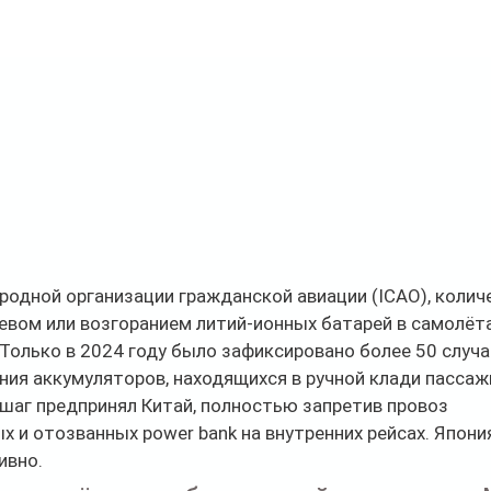
одной организации гражданской авиации (ICAO), колич
евом или возгоранием литий-ионных батарей в самолёта
 Только в 2024 году было зафиксировано более 50 случ
ия аккумуляторов, находящихся в ручной клади пассаж
шаг предпринял Китай, полностью запретив провоз 
 и отозванных power bank на внутренних рейсах. Япони
ивно.