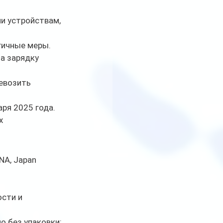
и устройствам, 
гичные меры.
а зарядку 
евозить 
аря 2025 года.
х 
NA, Japan 
сти и 
о без упаковки;