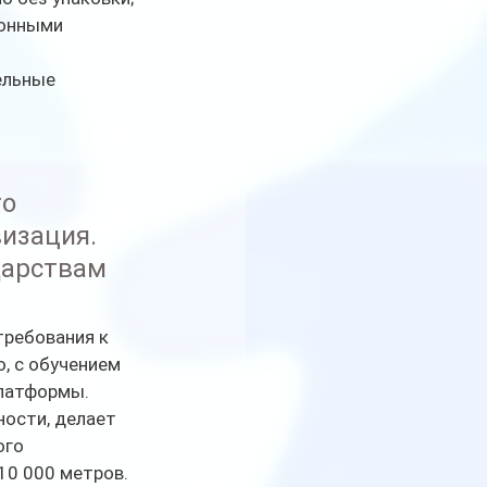
ионными 
ельные 
о 
изация. 
дарствам 
ребования к 
, с обучением 
платформы.
ости, делает 
ого 
10 000 метров.