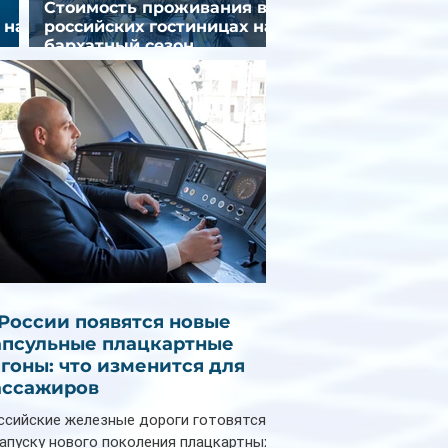
Стоимость проживания в
 на
российских гостиницах на
бархатный сезон
снизилась на 9%
 России появятся новые
апсульные плацкартные
агоны: что изменится для
ассажиров
ссийские железные дороги готовятся
запуску нового поколения плацкартных