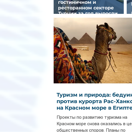
гостиничном и
ресторанном секторе
Турции за год выросли
почти на 32%
Туризм и природа: бедуи
против курорта Рас-Ханк
на Красном море в Египт
Проекты по развитию туризма на
Красном море снова оказались в ц
общественных споров. Планы по