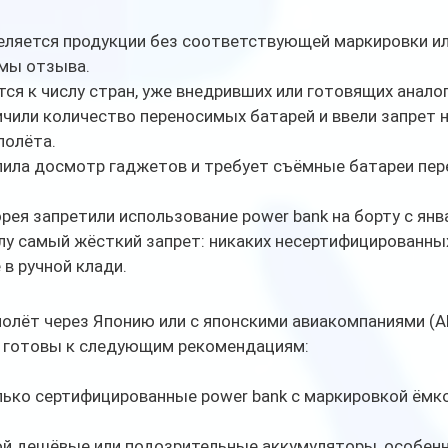
еляется продукции без соответствующей маркировки ил
мы отзыва.
ся к числу стран, уже внедривших или готовящих анало
чили количество переносимых батарей и ввели запрет н
полёта.
лила досмотр гаджетов и требует съёмные батареи пер
рея запретили использование power bank на борту с янв
илу самый жёсткий запрет: никаких несертифицированны
в ручной клади.
полёт через Японию или с японскими авиакомпаниями (A
дьте готовы к следующим рекомендациям:
ько сертифицированные power bank с маркировкой ёмко
ой дешёвые или подозрительные аккумуляторы, особенн