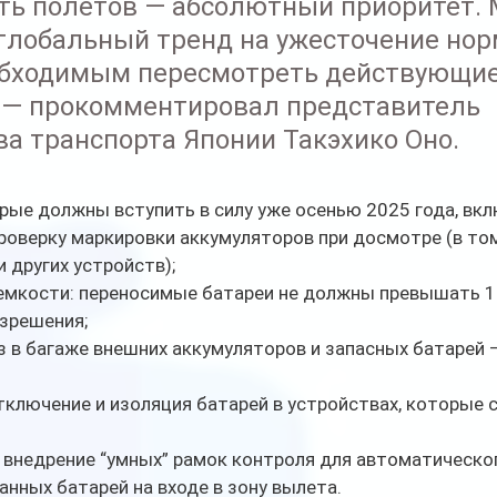
ть полётов — абсолютный приоритет. 
лобальный тренд на ужесточение нор
обходимым пересмотреть действующие
 — прокомментировал представитель 
а транспорта Японии Такэхико Оно.
рые должны вступить в силу уже осенью 2025 года, вк
оверку маркировки аккумуляторов при досмотре (в том
и других устройств);
емкости: переносимые батареи не должны превышать 10
зрешения;
з в багаже внешних аккумуляторов и запасных батарей —
ключение и изоляция батарей в устройствах, которые 
 внедрение “умных” рамок контроля для автоматическо
нных батарей на входе в зону вылета.