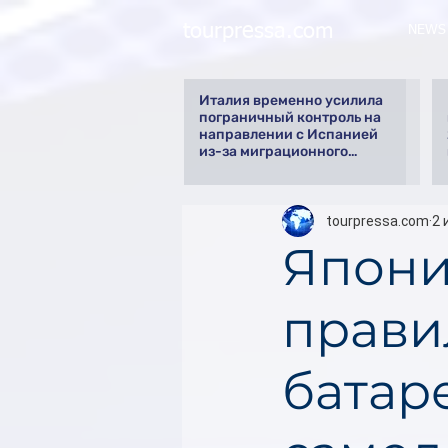
tourpressa.com
NEWS
Италия временно усилила
пограничный контроль на
направлении с Испанией
из-за миграционного
кризиса
tourpressa.com
2 
Япони
прави
батар