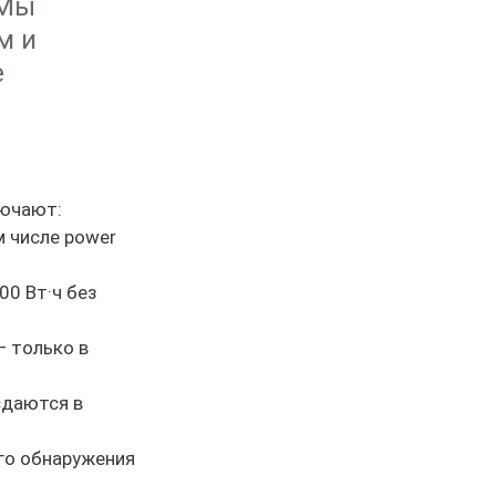
Мы 
м и 
 
лючают:
 числе power 
0 Вт·ч без 
 только в 
сдаются в 
го обнаружения 