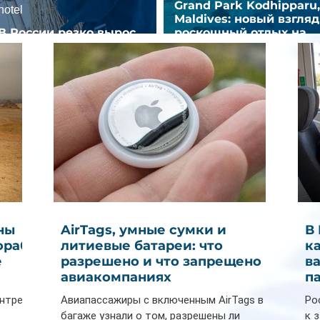
Grand Park Kodhipparu,
hotel
Maldives: новый взгляд
В России резко вырос
роскошный отдых на
спрос на отели без звезд
Мальдивах
ны
AirTags, умные сумки и
В
ораб
литиевые батареи: что
к
е
разрешено и что запрещено в
в
авиакомпаниях
п
ентре
Авиапассажиры с включенным AirTags в
Ро
багаже узнали о том, разрешены ли
к 