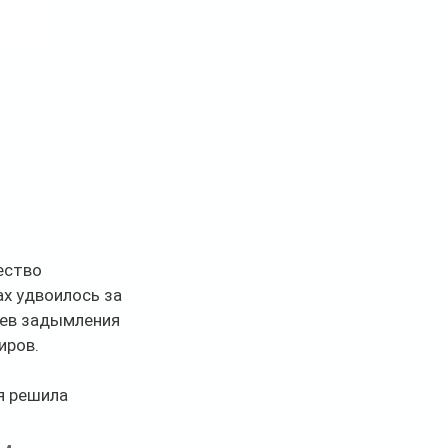
ество 
х удвоилось за 
аев задымления 
иров.
я решила 