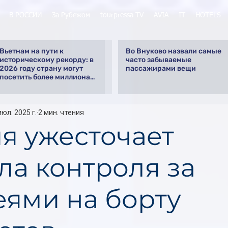
В РОССИИ
За Рубежом
tourpressa TV
AVIA
IT
HOTELS
Вьетнам на пути к
Во Внуково назвали самые
историческому рекорду: в
часто забываемые
2026 году страну могут
пассажирами вещи
посетить более миллиона
российских туристов
июл. 2025 г.
2 мин. чтения
я ужесточает
ла контроля за
еями на борту