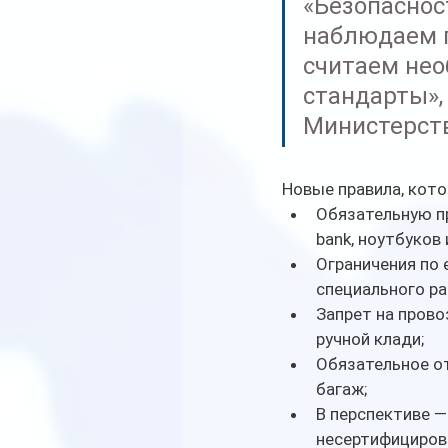
«Безопаснос
наблюдаем г
считаем не
стандарты»,
Министерств
Новые правила, кото
Обязательную пр
bank, ноутбуков 
Ограничения по 
специального ра
Запрет на прово
ручной клади;
Обязательное от
багаж;
В перспективе —
несертифицирова