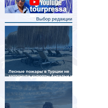
каждого спального места. Они
позволят пассажирам закрыть свою
полку во время сна или отдыха,
Выбор редакции
создав ощуще
Лесные пожары в Турции не
затронули курорты Антальи и
Муглы