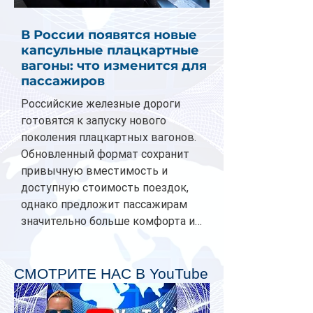
В России появятся новые
капсульные плацкартные
вагоны: что изменится для
пассажиров
Российские железные дороги
готовятся к запуску нового
поколения плацкартных вагонов.
Обновленный формат сохранит
привычную вместимость и
доступную стоимость поездок,
однако предложит пассажирам
значительно больше комфорта и
личного пространства. Серийное
производство новых вагонов
планируется начать в 2027 году.
СМОТРИТЕ НАС В YouTube
Одним из главных нововведений
станут индивидуальные шторки у