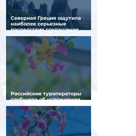
Северная Греция ощутила
наиболее серьезные
последствия сокращения
турпотока из России
Российские туроператоры
сообщили об усложнении
получения виз в Грецию