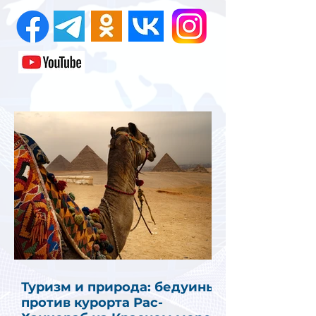
Туризм и природа: бедуины
против курорта Рас-