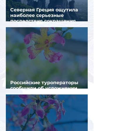
Северная Греция ощутила
наиболее серьезные
последствия сокращения
турпотока из России
Российские туроператоры
сообщили об усложнении
получения виз в Грецию