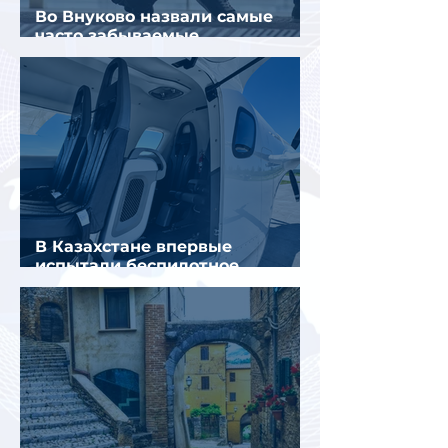
Во Внуково назвали самые
часто забываемые
пассажирами вещи
В Казахстане впервые
испытали беспилотное
аэротакси с пассажирами