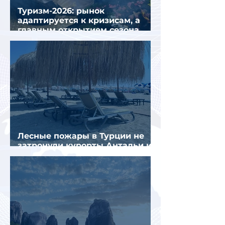
Туризм-2026: рынок
адаптируется к кризисам, а
главным открытием сезона
стал Вьетнам
Лесные пожары в Турции не
затронули курорты Антальи и
Муглы