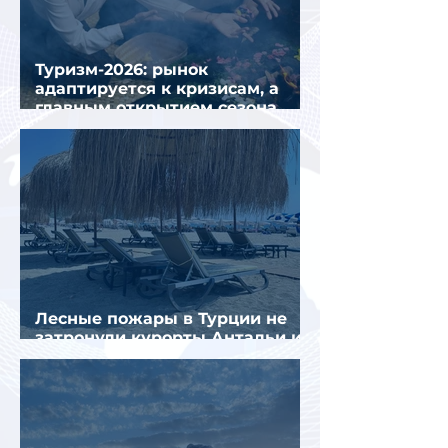
Туризм-2026: рынок
адаптируется к кризисам, а
главным открытием сезона
стал Вьетнам
Лесные пожары в Турции не
затронули курорты Антальи и
Муглы