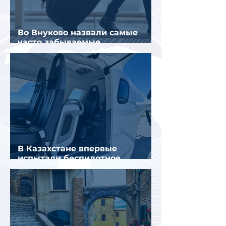
Во Внуково назвали самые
часто забываемые
пассажирами вещи
В Казахстане впервые
испытали беспилотное
аэротакси с пассажирами