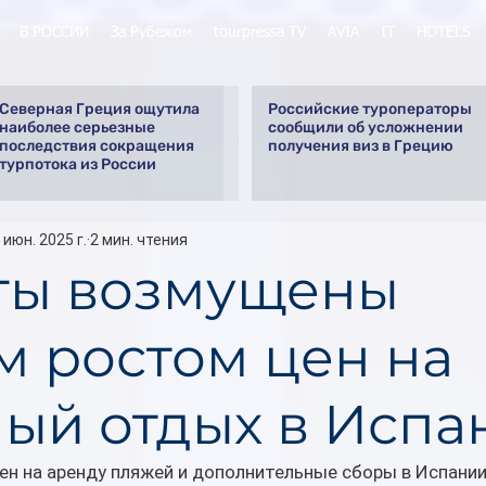
В РОССИИ
За Рубежом
tourpressa TV
AVIA
IT
HOTELS
Северная Греция ощутила
Российские туроператоры
наиболее серьезные
сообщили об усложнении
последствия сокращения
получения виз в Грецию
турпотока из России
 июн. 2025 г.
2 мин. чтения
ты возмущены
м ростом цен на
ый отдых в Испа
н на аренду пляжей и дополнительные сборы в Испании