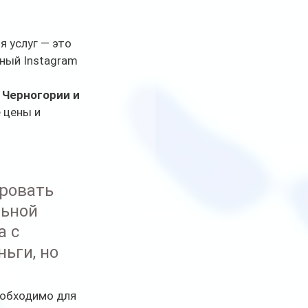
 услуг — это 
ный Instagram 
 Черногории и 
 цены и 
ровать 
ьной 
 с 
ьги, но 
обходимо для 