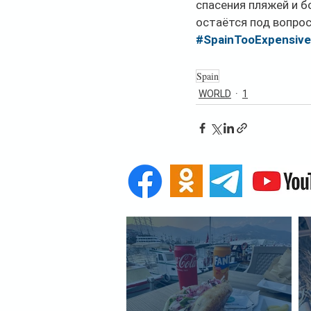
спасения пляжей и б
остаётся под вопро
#SpainTooExpensive
Spain
WORLD
1