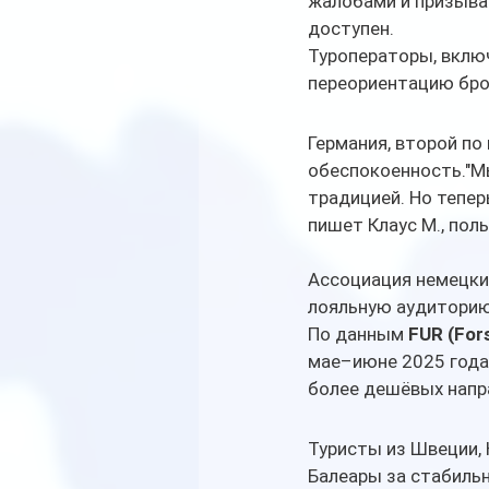
жалобами и призыва
доступен.
Туроператоры, вклю
переориентацию бро
Германия, второй по
обеспокоенность."Мы
традицией. Но тепер
пишет Клаус М., пол
Ассоциация немецки
лояльную аудиторию
По данным 
FUR (For
мае–июне 2025 года 
более дешёвых напра
Туристы из Швеции, 
Балеары за стабильн