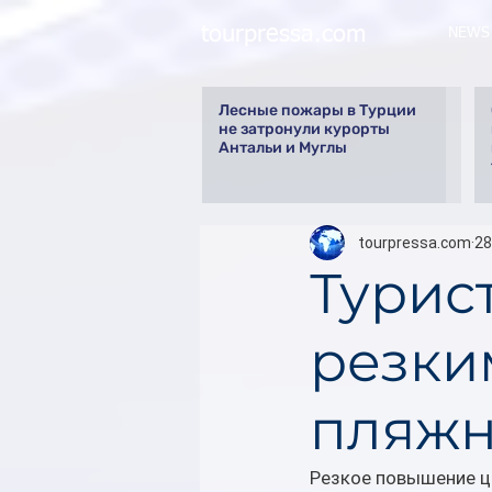
tourpressa.com
NEWS
Лесные пожары в Турции
не затронули курорты
Антальи и Муглы
tourpressa.com
28
Турис
резки
пляжн
Резкое повышение це