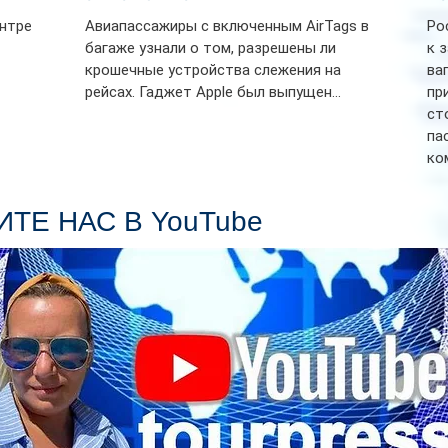
ентре
Авиапассажиры с включенным AirTags в
Ро
багаже узнали о том, разрешены ли
к 
крошечные устройства слежения на
ва
рейсах. Гаджет Apple был выпущен...
пр
ст
па
ко
Се
пл
ТЕ НАС В YouTube
гл
ин
сп
па
вр