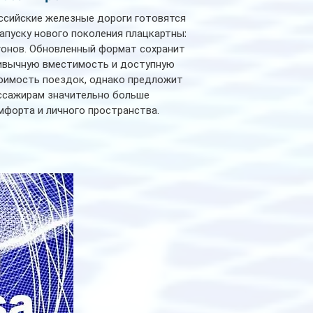
ссийские железные дороги готовятся
запуску нового поколения плацкартных
гонов. Обновленный формат сохранит
ивычную вместимость и доступную
оимость поездок, однако предложит
ссажирам значительно больше
мфорта и личного пространства.
рийное производство новых вагонов
анируется начать в 2027 году. Одним из
авных нововведений станут
дивидуальные шторки у каждого
ального места. Они позволят
ссажирам закрыть свою полку во
емя сна или отдыха, создав ощуще