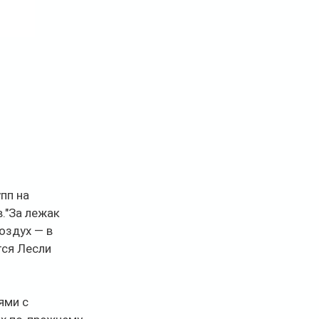
пп на 
."За лежак 
оздух — в 
ся Лесли 
ями с 