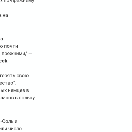
ых по-прежнему 
 на 
а 
о почти 
 прежними," — 
eck
.
терять свою 
ество".
ых немцев в 
ланов в пользу 
-Соль и 
или число 