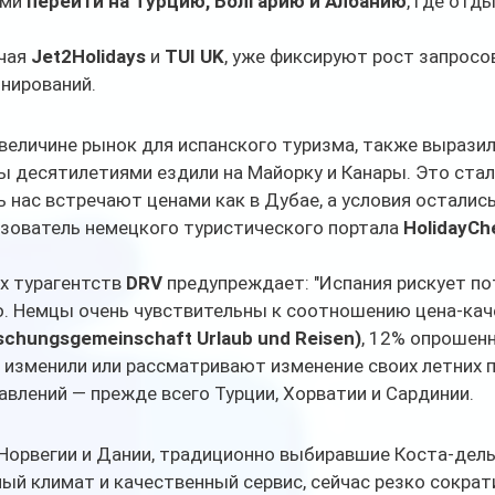
ми 
перейти на Турцию, Болгарию и Албанию
, где отд
чая 
Jet2Holidays
 и 
TUI UK
, уже фиксируют рост запросов
нирований.
 величине рынок для испанского туризма, также выразил
 десятилетиями ездили на Майорку и Канары. Это стал
ь нас встречают ценами как в Дубае, а условия остались
ьзователь немецкого туристического портала 
HolidayCh
х турагентств 
DRV
 предупреждает: "Испания рискует по
. Немцы очень чувствительны к соотношению цена-кач
schungsgemeinschaft Urlaub und Reisen)
, 12% опрошенн
изменили или рассматривают изменение своих летних п
влений — прежде всего Турции, Хорватии и Сардинии.
Норвегии и Дании, традиционно выбиравшие Коста-дель
ый климат и качественный сервис, сейчас резко сократ