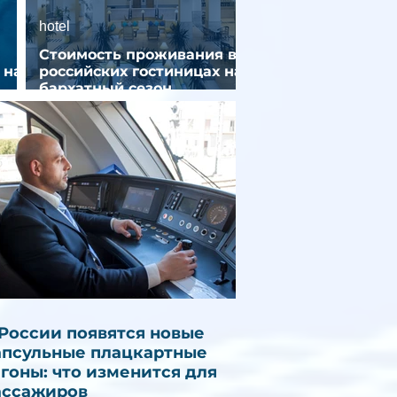
hotel
Стоимость проживания в
 на
российских гостиницах на
бархатный сезон
снизилась на 9%
 России появятся новые
апсульные плацкартные
агоны: что изменится для
ассажиров