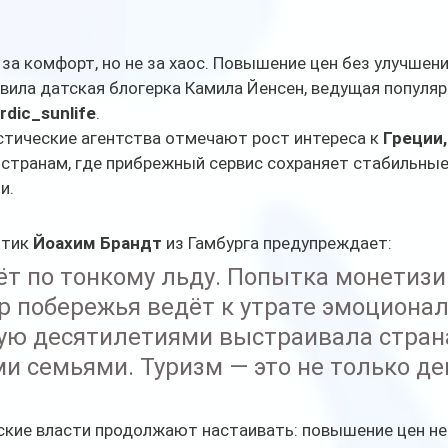
за комфорт, но не за хаос. Повышение цен без улучшения
явила датская блогерка Камила Йенсен, ведущая популяр
dic_sunlife
.
тические агентства отмечают рост интереса к 
Греции,
 странам, где прибрежный сервис сохраняет стабильные
и.
тик 
Йоахим Брандт
 из Гамбурга предупреждает:
ёт по тонкому льду. Попытка монетизи
 побережья ведёт к утрате эмоционал
рую десятилетиями выстраивала страна
и семьями. Туризм — это не только ден
ские власти продолжают настаивать: повышение цен не