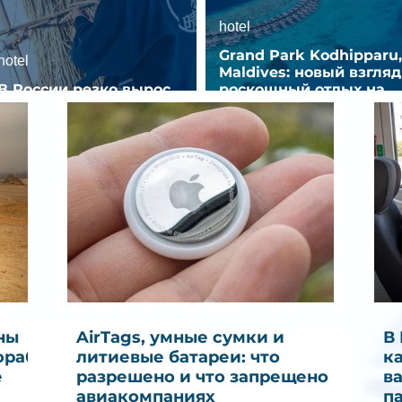
hotel
Grand Park Kodhipparu,
hotel
Maldives: новый взгляд
В России резко вырос
роскошный отдых на
спрос на отели без звезд
Мальдивах
ны
AirTags, умные сумки и
В
ораб
литиевые батареи: что
к
е
разрешено и что запрещено в
в
авиакомпаниях
п