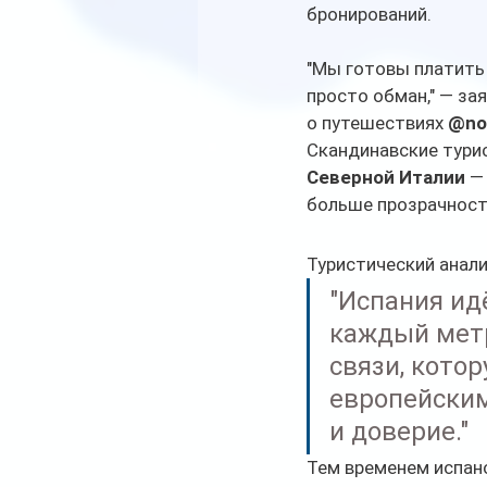
бронирований.
"Мы готовы платить 
просто обман," — за
о путешествиях 
@nor
Скандинавские турис
Северной Италии
 —
больше прозрачност
Туристический анали
"Испания ид
каждый метр
связи, кото
европейским
и доверие."
Тем временем испан