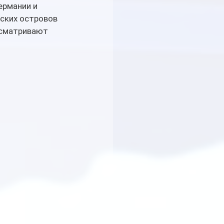
ермании и 
ских островов 
ссматривают 