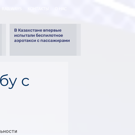
RAILWAYS
КОНТАКТЫ
О НАС
В Казахстане впервые
испытали беспилотное
аэротакси с пассажирами
бу с
ьности 