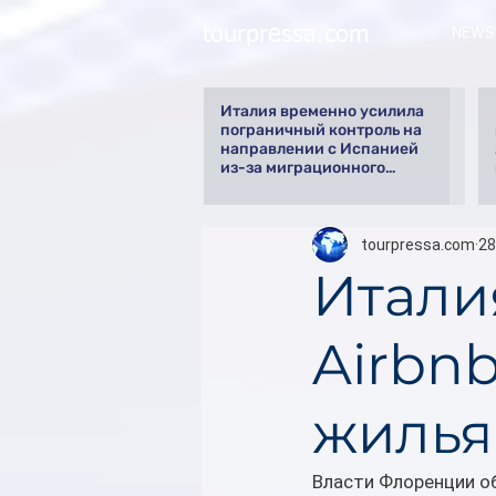
tourpressa.com
NEWS
Италия временно усилила
пограничный контроль на
направлении с Испанией
из-за миграционного
кризиса
tourpressa.com
28
Итали
Airbn
жилья
Власти Флоренции о