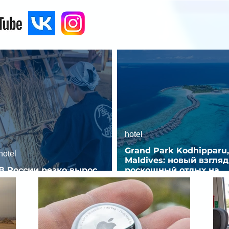
hotel
Grand Park Kodhipparu,
hotel
Maldives: новый взгляд
В России резко вырос
роскошный отдых на
спрос на отели без звезд
Мальдивах