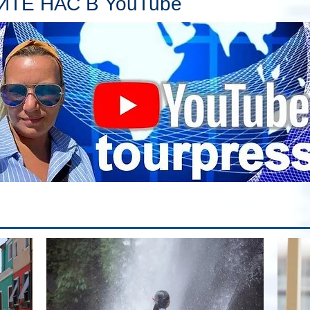
ТЕ НАС В YouTube
гл
ин
сп
па
вр