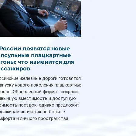
 России появятся новые
апсульные плацкартные
агоны: что изменится для
ассажиров
ссийские железные дороги готовятся
запуску нового поколения плацкартных
гонов. Обновленный формат сохранит
ивычную вместимость и доступную
оимость поездок, однако предложит
ссажирам значительно больше
мфорта и личного пространства.
рийное производство новых вагонов
анируется начать в 2027 году. Одним из