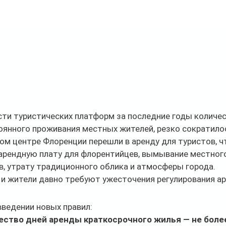
ти туристических платформ за последние годы количес
оянного проживания местных жителей, резко сократилос
ом центре Флоренции перешли в аренду для туристов, ч
 арендную плату для флорентийцев, вымывание местного
, утрату традиционного облика и атмосферы города.
и жители давно требуют ужесточения регулирования а
введении новых правил:
ество дней аренды краткосрочного жилья — не более