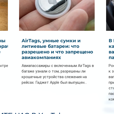
ны
AirTags, умные сумки и
В
ораб
литиевые батареи: что
к
е
разрешено и что запрещено в
в
авиакомпаниях
п
ентре
Авиапассажиры с включенным AirTags в
Ро
багаже узнали о том, разрешены ли
к 
крошечные устройства слежения на
ва
рейсах. Гаджет Apple был выпущен...
пр
ст
па
ко
Се
пл