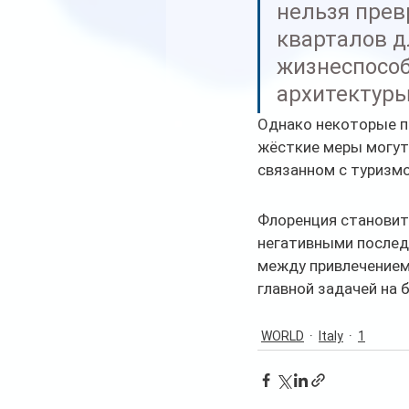
нельзя прев
кварталов д
жизнеспособ
архитектуры
Однако некоторые п
жёсткие меры могут 
связанном с туризм
Флоренция становитс
негативными послед
между привлечением
главной задачей на 
WORLD
Italy
1