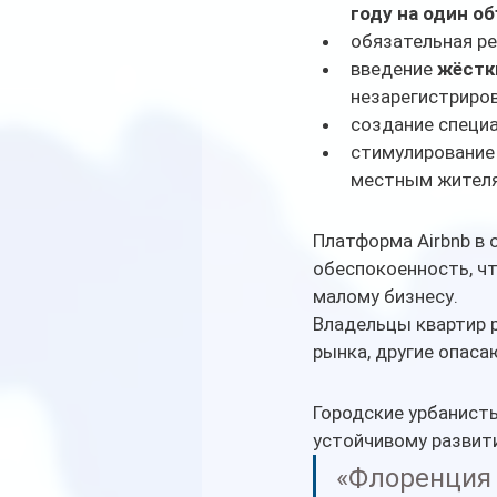
году на один об
обязательная ре
введение 
жёстк
незарегистриро
создание специа
стимулирование
местным жител
Платформа Airbnb в 
обеспокоенность, чт
малому бизнесу.
Владельцы квартир 
рынка, другие опаса
Городские урбанист
устойчивому развит
«Флоренция 