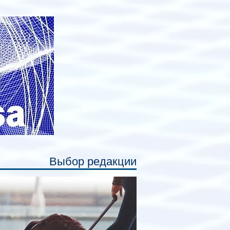
авных нововведений станут
дивидуальные шторки у каждого
ального места. Они позволят
ссажирам закрыть свою полку во
емя сна или отдыха, создав ощуще
Выбор редакции