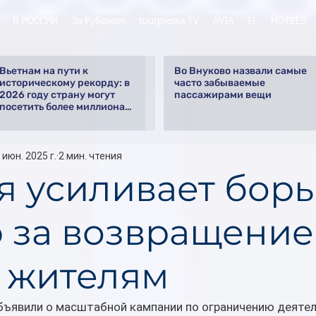
В РОССИИ
За Рубежом
tourpressa TV
AVIA
IT
HOTELS
Вьетнам на пути к
Во Внуково назвали самые
историческому рекорду: в
часто забываемые
2026 году страну могут
пассажирами вещи
посетить более миллиона
российских туристов
 июн. 2025 г.
2 мин. чтения
я усиливает борь
b за возвращение
 жителям
бъявили о масштабной кампании по ограничению деятел