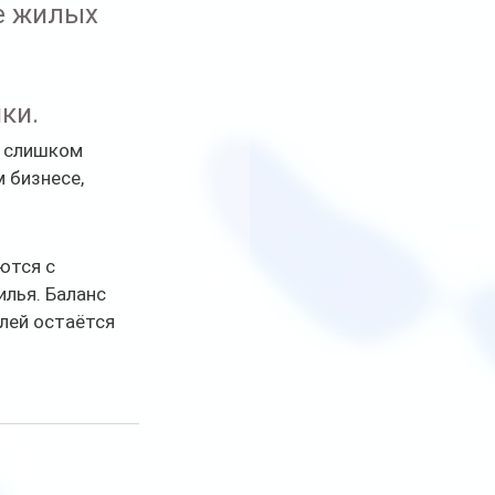
е жилых 
ки.
 слишком 
 бизнесе, 
ются с 
лья. Баланс 
лей остаётся 