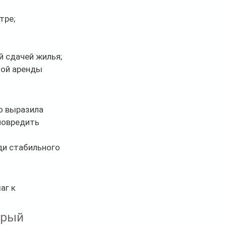
тре;
й сдачей жилья;
ой аренды 
о выразила 
повредить 
ди стабильного 
г к 
орый 