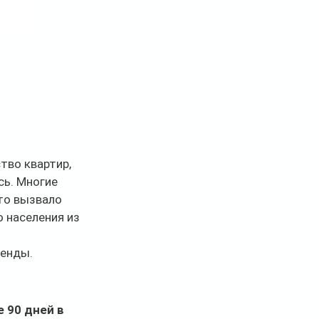
тво квартир, 
ь. Многие 
то вызвало 
 населения из 
ренды.
 90 дней в 