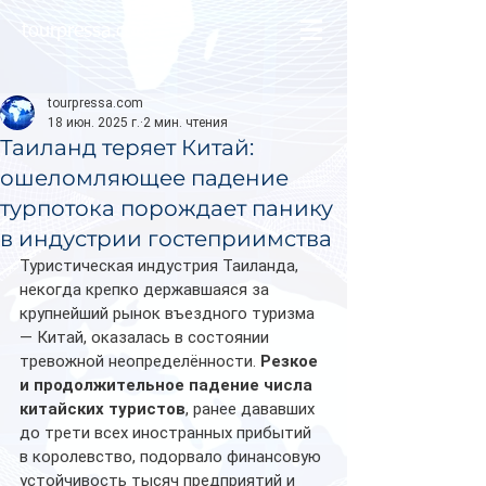
tourpressa.com
tourpressa.com
18 июн. 2025 г.
2 мин. чтения
Таиланд теряет Китай:
ошеломляющее падение
турпотока порождает панику
в индустрии гостеприимства
Туристическая индустрия Таиланда, 
некогда крепко державшаяся за 
крупнейший рынок въездного туризма 
— Китай, оказалась в состоянии 
тревожной неопределённости. 
Резкое 
и продолжительное падение числа 
китайских туристов
, ранее дававших 
до трети всех иностранных прибытий 
в королевство, подорвало финансовую 
устойчивость тысяч предприятий и 