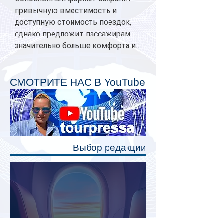
привычную вместимость и
доступную стоимость поездок,
однако предложит пассажирам
значительно больше комфорта и
личного пространства. Серийное
производство новых вагонов
планируется начать в 2027 году.
СМОТРИТЕ НАС В YouTube
Одним из главных нововведений
станут индивидуальные шторки у
каждого спального места. Они
позволят пассажирам закрыть свою
полку во время сна или отдыха,
Выбор редакции
создав ощуще