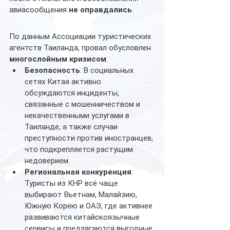
авиасообщения 
не оправдались
.
По данным Ассоциации туристических 
агентств Таиланда, провал обусловлен 
многослойным кризисом
:
Безопасность
: В социальных 
сетях Китая активно 
обсуждаются инциденты, 
связанные с мошенничеством и 
некачественными услугами в 
Таиланде, а также случаи 
преступности против иностранцев, 
что подкрепляется растущим 
недоверием.
Региональная конкуренция
: 
Туристы из КНР всё чаще 
выбирают Вьетнам, Малайзию, 
Южную Корею и ОАЭ, где активнее 
развиваются китайскоязычные 
сервисы и предлагаются выгодные 