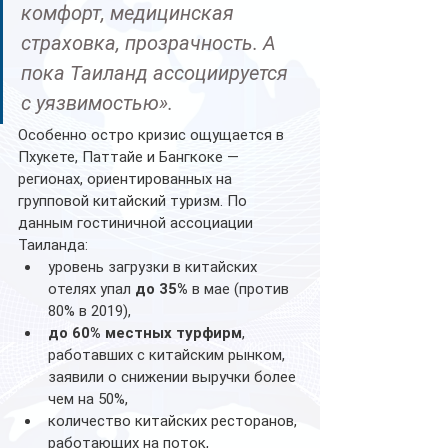
комфорт, медицинская 
страховка, прозрачность. А 
пока Таиланд ассоциируется 
с уязвимостью».
Особенно остро кризис ощущается в 
Пхукете, Паттайе и Бангкоке — 
регионах, ориентированных на 
групповой китайский туризм. По 
данным гостиничной ассоциации 
Таиланда:
уровень загрузки в китайских 
отелях упал 
до 35%
 в мае (против 
80% в 2019),
до 60% местных турфирм
, 
работавших с китайским рынком, 
заявили о снижении выручки более 
чем на 50%,
количество китайских ресторанов, 
работающих на поток, 