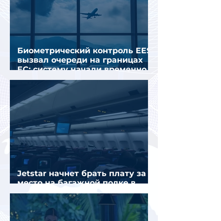
Биометрический контроль EES
вызвал очереди на границах
ЕС: систему начали временно
отключать
Jetstar начнет брать плату за
место на багажной полке в
салоне самолета