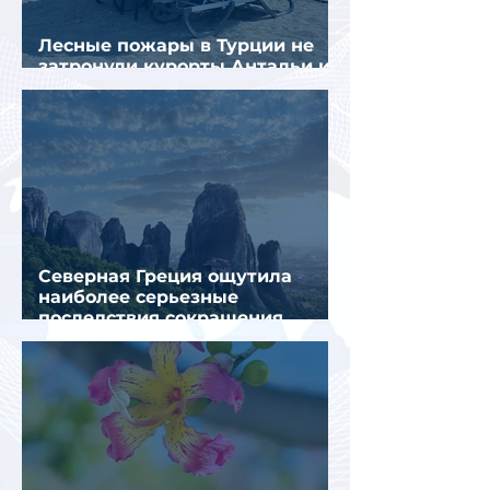
Лесные пожары в Турции не
затронули курорты Антальи и
Муглы
Северная Греция ощутила
наиболее серьезные
последствия сокращения
турпотока из России