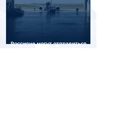
Россияне могут отправиться
прямыми рейсами в 34 страны
Белоруссия и Казахстан стали
лидерами среди зарубежных
направлений для летнего
отдыха россиян