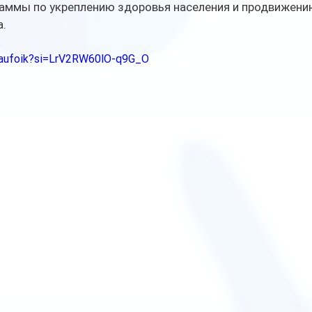
раммы по укреплению здоровья населения и продвижению
а.
FOaufoik?si=LrV2RW60lO-q9G_O