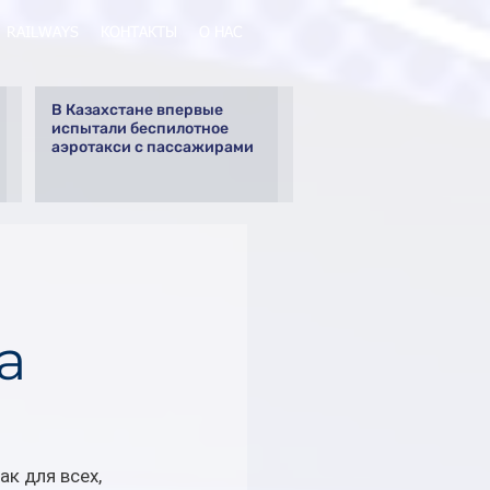
RAILWAYS
КОНТАКТЫ
О НАС
В Казахстане впервые
испытали беспилотное
аэротакси с пассажирами
а
к для всех, 