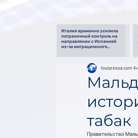
tourpressa.com
NEWS
Италия временно усилила
пограничный контроль на
направлении с Испанией
из-за миграционного
кризиса
tourpressa.com
4 
Мальд
истор
табак
Правительство Мальд