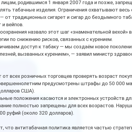
 лицам, родившимся 1 января 2007 года и позже, запрещ
лять табачные изделия. Ограничения охватывают весь 
— от традиционных сигарет и сигар до бездымного таба
 и вейпов.
охранения назвало этот шаг «знаменательной вехой» в
гии по снижению рисков, связанных с курением.
ичиваем доступ к табаку — мы создаём новое поколени
лезней, вызванных курением», — заявил министр здраво
 от всех розничных торговцев проверять возраст покуп
овершеннолетним предусмотрены штрафы до 50 000 ма
долларов США).
ьные положения касаются и электронных устройств для
вание полностью запрещены для всех возрастов. Наруш
00 руфий (около 320 долларов).
, что антитабачная политика является частью стратеги