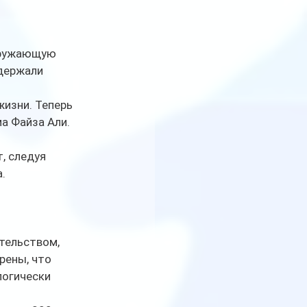
кружающую 
держали 
изни. Теперь 
а Файза Али.
, следуя 
. 
тельством, 
рены, что 
логически 