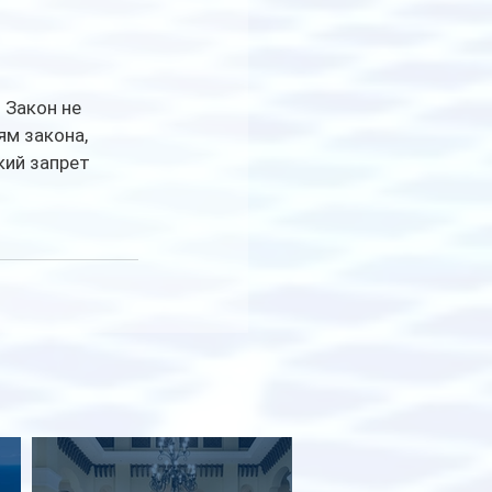
 Закон не 
м закона, 
кий запрет 