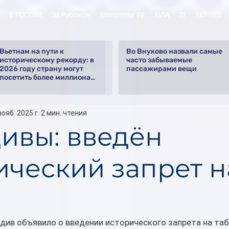
В РОССИИ
За Рубежом
tourpressa TV
AVIA
IT
HOTELS
Вьетнам на пути к
Во Внуково назвали самые
историческому рекорду: в
часто забываемые
2026 году страну могут
пассажирами вещи
посетить более миллиона
российских туристов
нояб. 2025 г.
2 мин. чтения
ивы: введён
ический запрет н
ив объявило о введении исторического запрета на таба