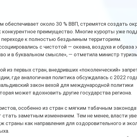
зм обеспечивает около 30 % ВВП, стремятся создать о
к конкурентное преимущество. Многие курорты уже под
 о переходе к полностью бездымным территориям.
социировались с чистотой — океана, воздуха и образа ж
во и в буквальном смысле», — отметила министр туризм
й из первых стран, внедривших «поколенческий» запрет
дии, где аналогичная политика обсуждалась с 2022 года
альдивский закон вехой для международной политики 
торая может вдохновить другие государства региона.
истов, особенно из стран с мягким табачным законода
стать заметным изменением. Тем не менее, власти уве
ж страны как направления для оздоровительного и эко
ыха.