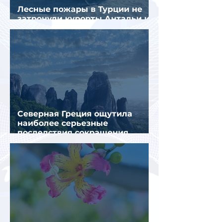
Лесные пожары в Турции не
затронули курорты Антальи и
Муглы
Северная Греция ощутила
наиболее серьезные
последствия сокращения
турпотока из России