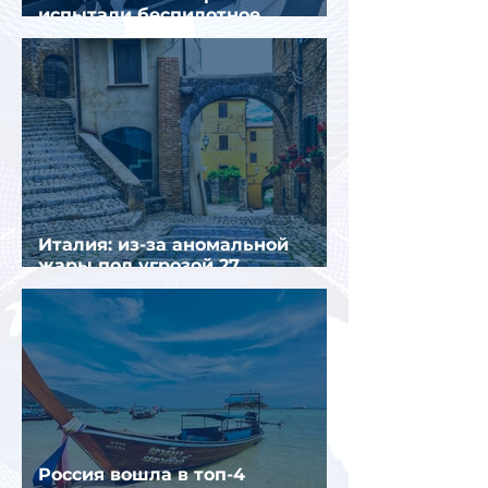
испытали беспилотное
аэротакси с пассажирами
Италия: из-за аномальной
жары под угрозой 27
крупнейших городов
Россия вошла в топ-4