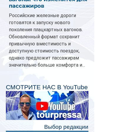
пассажиров
Российские железные дороги
готовятся к запуску нового
поколения плацкартных вагонов.
Обновленный формат сохранит
привычную вместимость и
доступную стоимость поездок,
однако предложит пассажирам
значительно больше комфорта и
личного пространства. Серийное
производство новых вагонов
планируется начать в 2027 году.
СМОТРИТЕ НАС В YouTube
Одним из главных нововведений
станут индивидуальные шторки у
каждого спального места. Они
позволят пассажирам закрыть свою
полку во время сна или отдыха,
Выбор редакции
создав ощуще