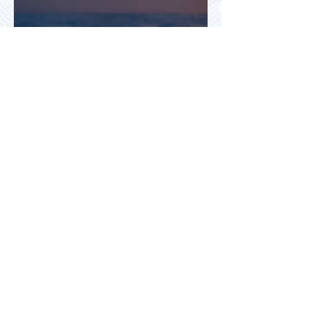
Турция и Белоруссия
возглавили рейтинг самых
популярных зарубежных
направлений у российских
туристов летом
Правительство предложило
изменить порядок
рассмотрения претензий
туристов - турагенты под