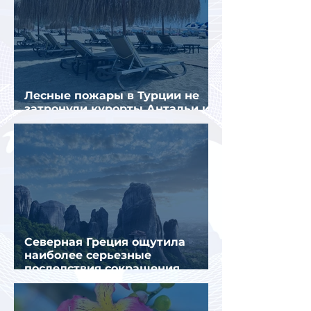
Лесные пожары в Турции не
затронули курорты Антальи и
Муглы
Северная Греция ощутила
наиболее серьезные
последствия сокращения
турпотока из России