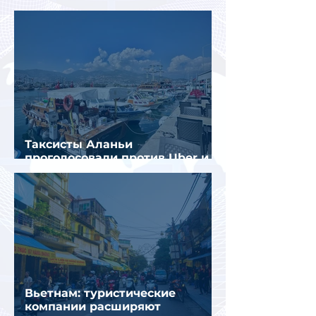
флага»
Таксисты Аланьи
проголосовали против Uber и
Yandex Go
Вьетнам: туристические
компании расширяют