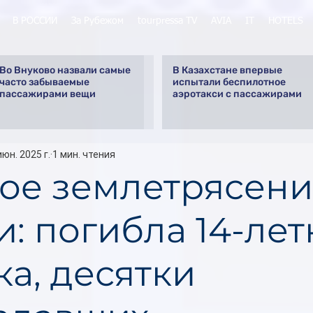
В РОССИИ
За Рубежом
tourpressa TV
AVIA
IT
HOTELS
Во Внуково назвали самые
В Казахстане впервые
часто забываемые
испытали беспилотное
пассажирами вещи
аэротакси с пассажирами
июн. 2025 г.
1 мин. чтения
ое землетрясени
и: погибла 14-лет
ка, десятки