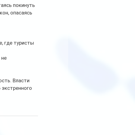
аясь покинуть 
кон, опасаясь 
, где туристы 
не 
сть. Власти 
 экстренного 