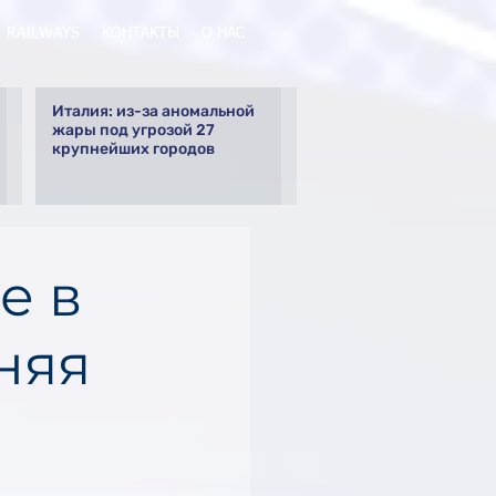
RAILWAYS
КОНТАКТЫ
О НАС
Италия: из-за аномальной
жары под угрозой 27
крупнейших городов
е в
няя