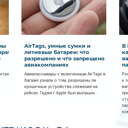
ны
AirTags, умные сумки и
В
ораб
литиевые батареи: что
к
е
разрешено и что запрещено в
в
авиакомпаниях
п
ентре
Авиапассажиры с включенным AirTags в
Ро
багаже узнали о том, разрешены ли
к 
крошечные устройства слежения на
ва
рейсах. Гаджет Apple был выпущен...
пр
ст
па
ко
Се
пл