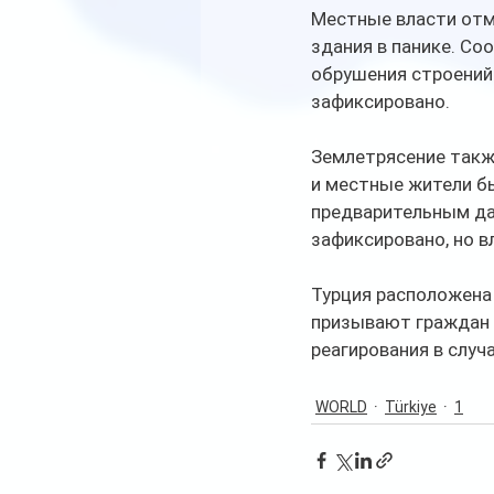
Местные власти отм
здания в панике. Со
обрушения строений
зафиксировано. 
Землетрясение также
и местные жители б
предварительным да
зафиксировано, но в
Турция расположена 
призывают граждан 
реагирования в случ
WORLD
Türkiye
1