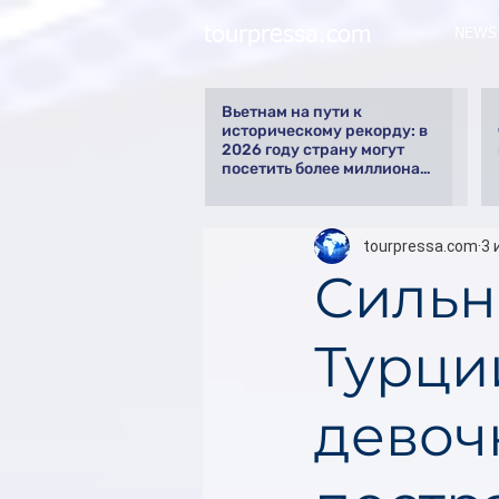
tourpressa.com
NEWS
Вьетнам на пути к
историческому рекорду: в
2026 году страну могут
посетить более миллиона
российских туристов
tourpressa.com
3 
Сильн
Турци
девоч