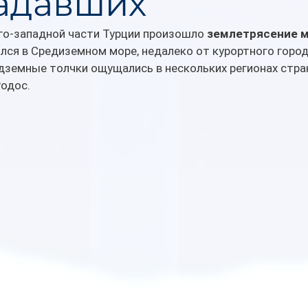
адавших
юго-западной части Турции произошло 
землетрясение м
ился в Средиземном море, недалеко от курортного город
дземные толчки ощущались в нескольких регионах стран
Родос.