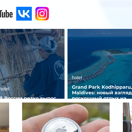
hotel
Grand Park Kodhipparu,
hotel
Maldives: новый взгляд
В России резко вырос
роскошный отдых на
спрос на отели без звезд
Мальдивах