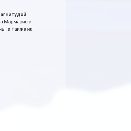
агнитудой 
а Мармарис в 
ы, а также на 