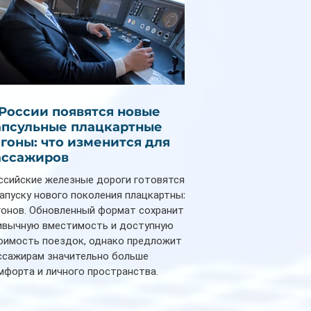
 России появятся новые
апсульные плацкартные
агоны: что изменится для
ассажиров
ссийские железные дороги готовятся
запуску нового поколения плацкартных
гонов. Обновленный формат сохранит
ивычную вместимость и доступную
оимость поездок, однако предложит
ссажирам значительно больше
мфорта и личного пространства.
рийное производство новых вагонов
анируется начать в 2027 году. Одним из