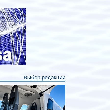
авных нововведений станут
дивидуальные шторки у каждого
ального места. Они позволят
ссажирам закрыть свою полку во
емя сна или отдыха, создав ощуще
Выбор редакции