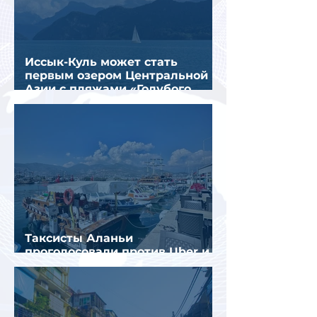
Иссык-Куль может стать
первым озером Центральной
Азии с пляжами «Голубого
флага»
Таксисты Аланьи
проголосовали против Uber и
Yandex Go