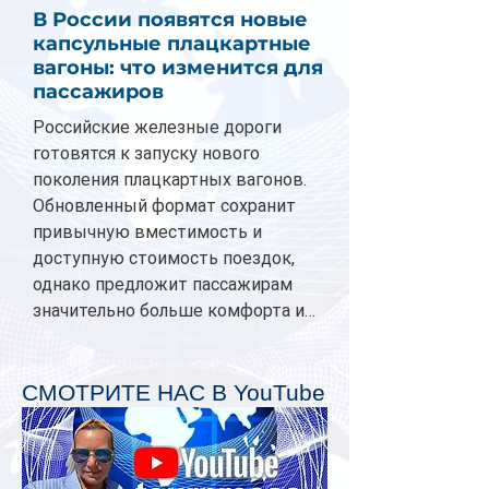
В России появятся новые
капсульные плацкартные
вагоны: что изменится для
пассажиров
Российские железные дороги
готовятся к запуску нового
поколения плацкартных вагонов.
Обновленный формат сохранит
привычную вместимость и
доступную стоимость поездок,
однако предложит пассажирам
значительно больше комфорта и
личного пространства. Серийное
производство новых вагонов
планируется начать в 2027 году.
СМОТРИТЕ НАС В YouTube
Одним из главных нововведений
станут индивидуальные шторки у
каждого спального места. Они