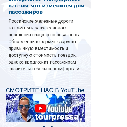
вагоны: что изменится для
пассажиров
Российские железные дороги
готовятся к запуску нового
поколения плацкартных вагонов.
Обновленный формат сохранит
привычную вместимость и
доступную стоимость поездок,
однако предложит пассажирам
значительно больше комфорта и
личного пространства. Серийное
производство новых вагонов
планируется начать в 2027 году.
СМОТРИТЕ НАС В YouTube
Одним из главных нововведений
станут индивидуальные шторки у
каждого спального места. Они
позволят пассажирам закрыть свою
полку во время сна или отдыха,