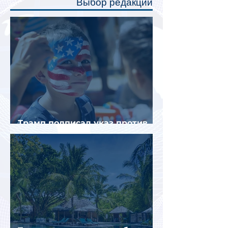
Выбор редакции
создав ощуще
Трамп подписал указ против
«родильного туризма» в США