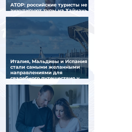
АТОР: российские туристы не
аннулируют туры на Хайнань
из-за тайфуна «Дельфин»
Италия, Мальдивы и Испания
стали самыми желанными
направлениями для
свадебного путешествия у
россиян