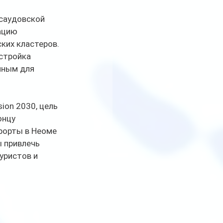
 саудовской 
ацию 
ких кластеров.
стройка 
пным для 
on 2030, цель 
нцу 
рорты в Неоме 
 привлечь 
ристов и 