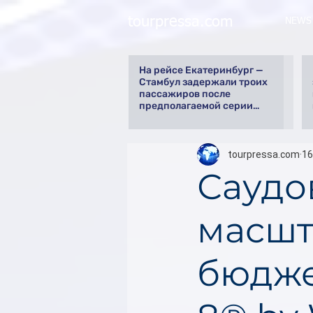
tourpressa.com
NEWS
На рейсе Екатеринбург —
Стамбул задержали троих
пассажиров после
предполагаемой серии
краж
tourpressa.com
16
Саудо
масшт
бюдже