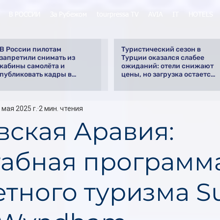
В РОССИИ
За Рубежом
tourpressa TV
AVIA
IT
HOTELS
В России пилотам
Туристический сезон в
запретили снимать из
Турции оказался слабее
кабины самолёта и
ожиданий: отели снижают
публиковать кадры в
цены, но загрузка остается
интернете
низкой
 мая 2025 г.
2 мин. чтения
вская Аравия:
абная программ
тного туризма S