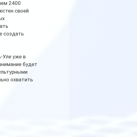
чем 2400 
естен своей 
ых 
ать 
е создать 
-Уле уже в 
внимание будет 
ультурными 
ьно охватить 