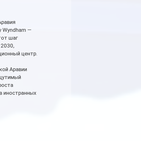
равия 
y Wyndham — 
тот шаг 
2030, 
ционный центр.
кой Аравии 
ощутимый 
роста 
в иностранных 