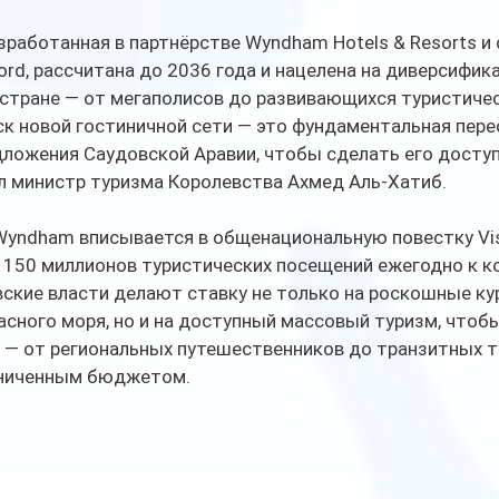
зработанная в партнёрстве Wyndham Hotels & Resorts и
cord, рассчитана до 2036 года и нацелена на диверсифик
стране — от мегаполисов до развивающихся туристичес
ск новой гостиничной сети — это фундаментальная пере
дложения Саудовской Аравии, чтобы сделать его досту
л министр туризма Королевства Ахмед Аль-Хатиб.
Wyndham вписывается в общенациональную повестку Visi
 150 миллионов туристических посещений ежегодно к ко
ские власти делают ставку не только на роскошные ку
асного моря, но и на доступный массовый туризм, чтобы
— от региональных путешественников до транзитных ту
аниченным бюджетом.