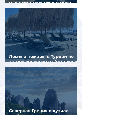
главным открытием сезона
стал Вьетнам
Лесные пожары в Турции не
затронули курорты Антальи и
Муглы
Северная Греция ощутила