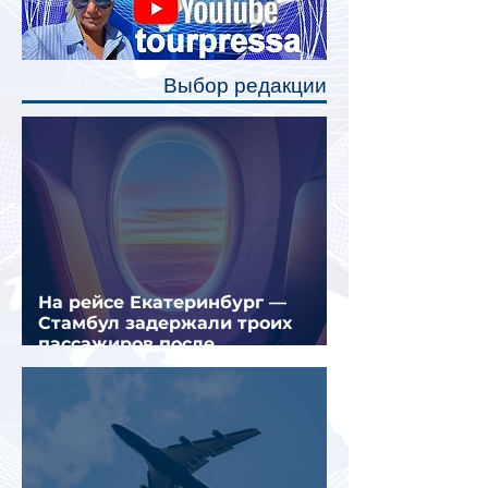
каждого спального места. Они
позволят пассажирам закрыть свою
полку во время сна или отдыха,
Выбор редакции
создав ощуще
На рейсе Екатеринбург —
Стамбул задержали троих
пассажиров после
предполагаемой серии краж