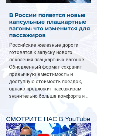
В России появятся новые
капсульные плацкартные
вагоны: что изменится для
пассажиров
Российские железные дороги
готовятся к запуску нового
поколения плацкартных вагонов.
Обновленный формат сохранит
привычную вместимость и
доступную стоимость поездок,
однако предложит пассажирам
значительно больше комфорта и
личного пространства. Серийное
производство новых вагонов
планируется начать в 2027 году.
СМОТРИТЕ НАС В YouTube
Одним из главных нововведений
станут индивидуальные шторки у