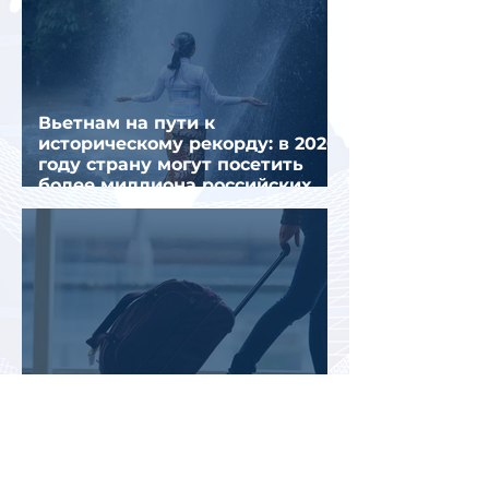
Вьетнам на пути к
историческому рекорду: в 2026
году страну могут посетить
более миллиона российских
туристов
Во Внуково назвали самые
часто забываемые
пассажирами вещи