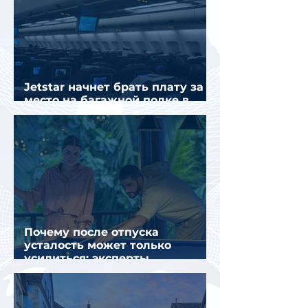
Jetstar начнет брать плату за
место на багажной полке в
салоне самолета
Почему после отпуска
усталость может только
усилиться: эксперты
объяснили причины