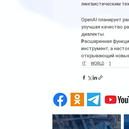
лингвистическим те
OpenAI планирует ра
улучшая качество ра
диалекты.
Р
асширенная функци
инструмент, а наст
открывающий новые 
IT
WORLD
1