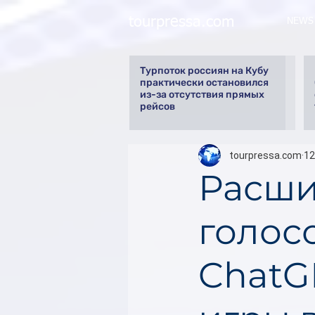
tourpressa.com
NEWS
Турпоток россиян на Кубу
практически остановился
из-за отсутствия прямых
рейсов
tourpressa.com
12
Расши
голос
ChatG