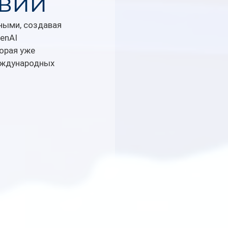
твий
ными, создавая 
enAI 
торая уже 
еждународных 