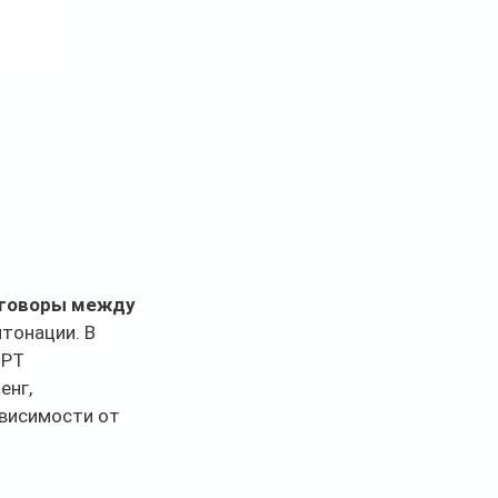
зговоры между 
нтонации. В 
GPT 
нг, 
висимости от 