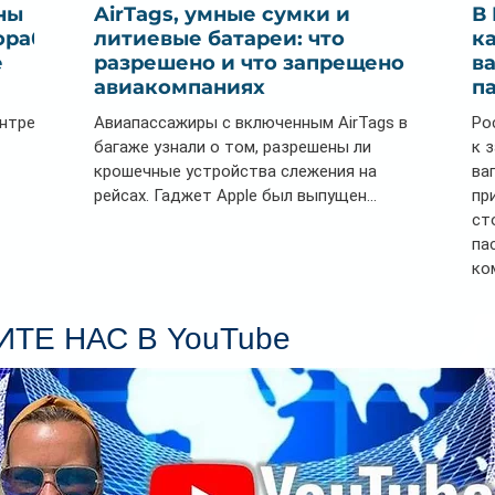
ны
AirTags, умные сумки и
В
ораб
литиевые батареи: что
к
е
разрешено и что запрещено в
в
авиакомпаниях
п
ентре
Авиапассажиры с включенным AirTags в
Ро
багаже узнали о том, разрешены ли
к 
крошечные устройства слежения на
ва
рейсах. Гаджет Apple был выпущен...
пр
ст
па
ко
Се
пл
ТЕ НАС В YouTube
гл
ин
сп
па
вр