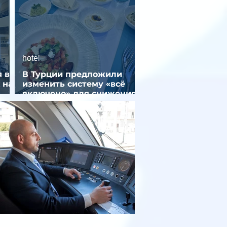
hotel
 в
В Турции предложили
 на
изменить систему «всё
включено» для снижения
стоимости отдыха