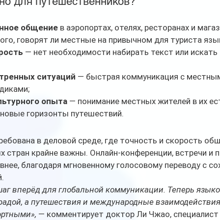
но для путешественников?
нное общение
 в аэропортах, отелях, ресторанах и магаз
ого, говорят ли местные на привычном для туриста язык
рость
 — нет необходимости набирать текст или искать
тренных ситуаций
 — быстрая коммуникация с местным
диками;
льтурного опыта
 — понимание местных жителей в их ес
 новые горизонты путешествий.
ебована в деловой среде, где точность и скорость об
х стран крайне важны. Онлайн-конференции, встречи и 
нее, благодаря мгновенному голосовому переводу с со
.
аг вперёд для глобальной коммуникации. Теперь языко
радой, а путешествия и международные взаимодействия
ортными»,
 — комментирует доктор Ли Чжао, специалист 