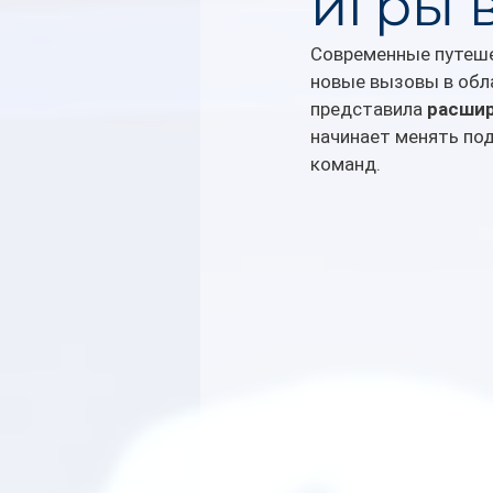
игры 
Современные путеше
новые вызовы в обла
представила 
расшир
начинает менять по
команд.