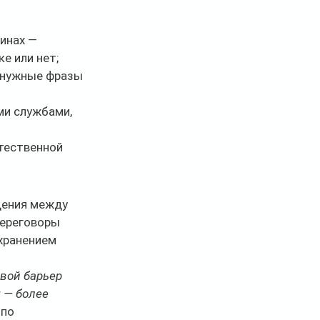
инах — 
е или нет;
 нужные фразы 
и службами, 
тественной 
щения между 
переговоры 
хранением 
вой барьер 
 — более 
по 