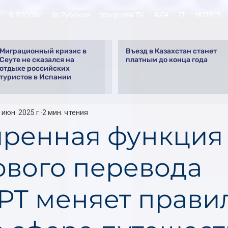
В РОССИИ
За Рубежом
tourpressa TV
AVIA
IT
HOTELS
Миграционный кризис в
Въезд в Казахстан станет
Сеуте не сказался на
платным до конца года
отдыхе российских
туристов в Испании
 июн. 2025 г.
2 мин. чтения
ренная функция
ового перевода
PT меняет прави