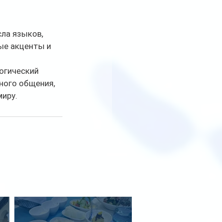
ла языков, 
ые акценты и 
огический 
ного общения, 
иру.