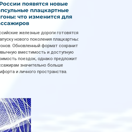
 России появятся новые
апсульные плацкартные
агоны: что изменится для
ассажиров
ссийские железные дороги готовятся
запуску нового поколения плацкартных
гонов. Обновленный формат сохранит
ивычную вместимость и доступную
оимость поездок, однако предложит
ссажирам значительно больше
мфорта и личного пространства.
рийное производство новых вагонов
анируется начать в 2027 году. Одним из
авных нововведений станут
дивидуальные шторки у каждого
ального места. Они позволят
ссажирам закрыть свою полку во
емя сна или отдыха, создав ощуще