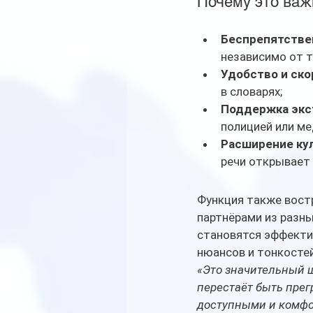
Почему это важ
Беспрепятстве
независимо от т
Удобство и ско
в словарях;
Поддержка экс
полицией или ме
Расширение ку
речи открывает
Функция также востр
партнёрами из разны
становятся эффектив
нюансов и тонкостей
«Это значительный ш
перестаёт быть прег
доступными и комф