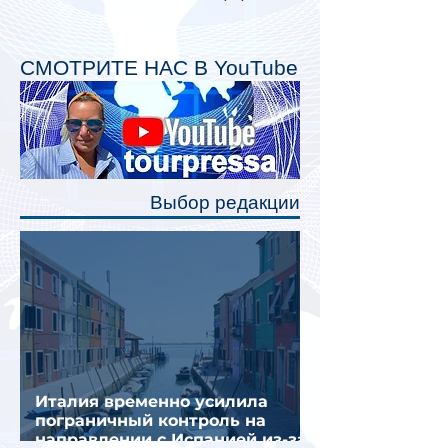
личного пространства. Серийное
производство новых вагонов
планируется начать в 2027 году.
СМОТРИТЕ НАС В YouTube
Одним из главных нововведений
станут индивидуальные шторки у
каждого спального места. Они
позволят пассажирам закрыть свою
полку во время сна или отдыха,
Выбор редакции
создав ощуще
Италия временно усилила
пограничный контроль на
направлении с Испанией из-за