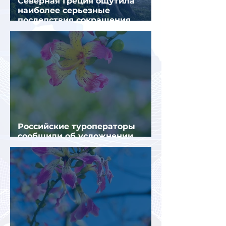
Северная Греция ощутила
наиболее серьезные
последствия сокращения
турпотока из России
Российские туроператоры
сообщили об усложнении
получения виз в Грецию