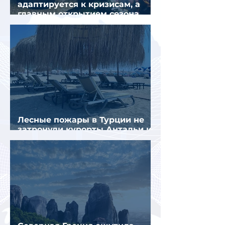
адаптируется к кризисам, а
главным открытием сезона
стал Вьетнам
Лесные пожары в Турции не
затронули курорты Антальи и
Муглы