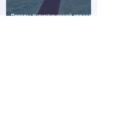
Доходы туристической отрасли
Турции снизились на 2,6% во
втором квартале 2026 года
АТОР: аномальная жара не
снизила интерес россиян к
летнему отдыху в Европе