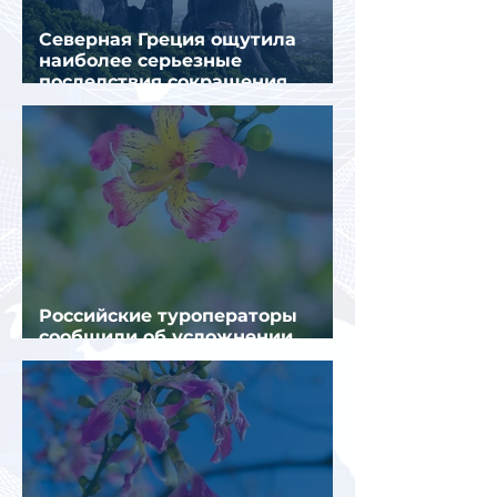
Северная Греция ощутила
наиболее серьезные
последствия сокращения
турпотока из России
Российские туроператоры
сообщили об усложнении
получения виз в Грецию