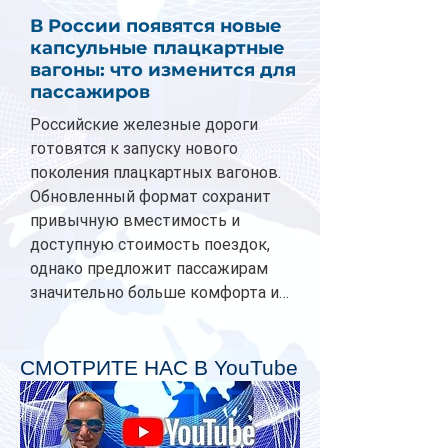
В России появятся новые
капсульные плацкартные
вагоны: что изменится для
пассажиров
Российские железные дороги
готовятся к запуску нового
поколения плацкартных вагонов.
Обновленный формат сохранит
привычную вместимость и
доступную стоимость поездок,
однако предложит пассажирам
значительно больше комфорта и
личного пространства. Серийное
производство новых вагонов
планируется начать в 2027 году.
СМОТРИТЕ НАС В YouTube
Одним из главных нововведений
станут индивидуальные шторки у
каждого спального места. Они