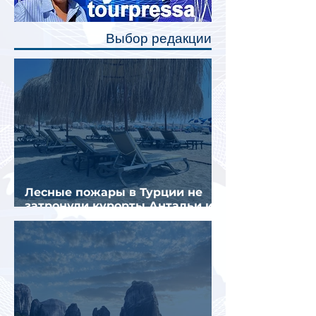
позволят пассажирам закрыть свою
полку во время сна или отдыха,
Выбор редакции
создав ощуще
Лесные пожары в Турции не
затронули курорты Антальи и
Муглы