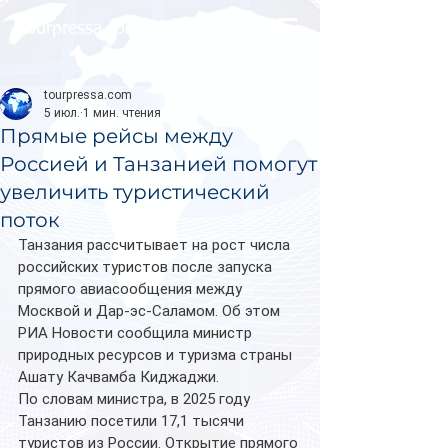
tourpressa.com
tourpressa.com
5 июл.
1 мин. чтения
Прямые рейсы между
Россией и Танзанией помогут
увеличить туристический
поток
Танзания рассчитывает на рост числа 
российских туристов после запуска 
прямого авиасообщения между 
Москвой и Дар-эс-Саламом. Об этом 
РИА Новости сообщила министр 
природных ресурсов и туризма страны 
Ашату Качвамба Киджаджи.
По словам министра, в 2025 году 
Танзанию посетили 17,1 тысячи 
туристов из России. Открытие прямого 