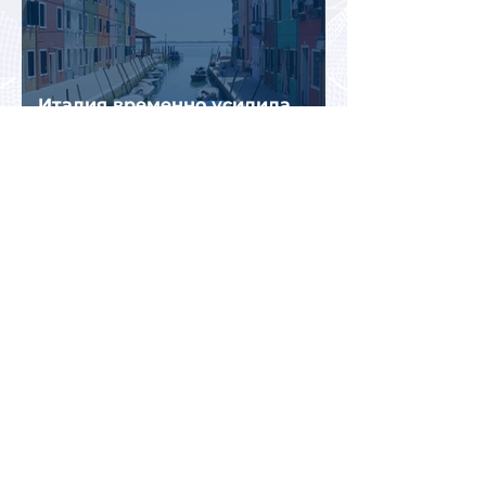
Италия временно усилила
пограничный контроль на
направлении с Испанией из-за
миграционного кризиса
Вьетнам на пути к
историческому рекорду: в 2026
году страну могут посетить
более миллиона российских
туристов