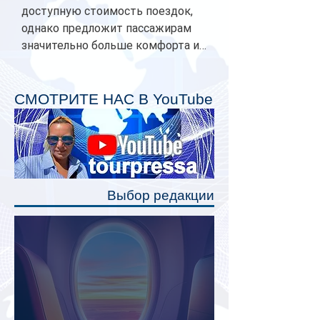
доступную стоимость поездок,
однако предложит пассажирам
значительно больше комфорта и
личного пространства. Серийное
производство новых вагонов
планируется начать в 2027 году.
СМОТРИТЕ НАС В YouTube
Одним из главных нововведений
станут индивидуальные шторки у
каждого спального места. Они
позволят пассажирам закрыть свою
полку во время сна или отдыха,
Выбор редакции
создав ощуще