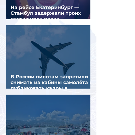
На рейсе Екатеринбург —
Стамбул задержали троих
пассажиров после
предполагаемой серии краж
В России пилотам запретили
снимать из кабины самолёта и
публиковать кадры в
интернете