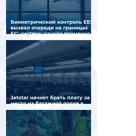
Биометрический контроль EES
вызвал очереди на границах
ЕС: систему начали временно
отключать
Jetstar начнет брать плату за
место на багажной полке в
салоне самолета