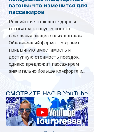
вагоны: что изменится для
пассажиров
Российские железные дороги
готовятся к запуску нового
поколения плацкартных вагонов.
Обновленный формат сохранит
привычную вместимость и
доступную стоимость поездок,
однако предложит пассажирам
значительно больше комфорта и
личного пространства. Серийное
производство новых вагонов
планируется начать в 2027 году.
СМОТРИТЕ НАС В YouTube
Одним из главных нововведений
станут индивидуальные шторки у
каждого спального места. Они
позволят пассажирам закрыть свою
полку во время сна или отдыха,