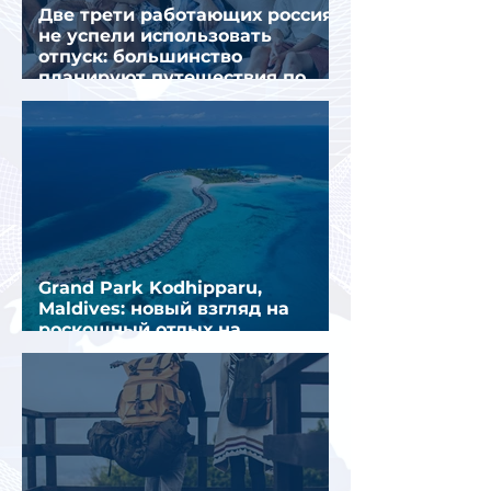
Две трети работающих россиян
не успели использовать
отпуск: большинство
планируют путешествия по
стране
Grand Park Kodhipparu,
Maldives: новый взгляд на
роскошный отдых на
Мальдивах