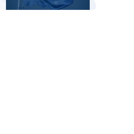
Семь стран ЕС попросили
Еврокомиссию поддержать
туризм в приграничных
регионах
Екатерины и Елизаветы смогут
бесплатно посетить
Екатерининский дворец в
честь его 270-летия