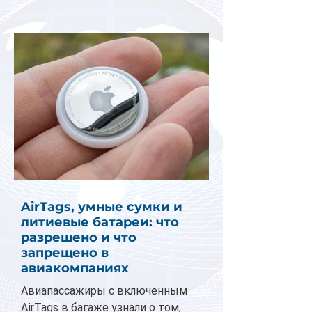
AirTags, умные сумки и
литиевые батареи: что
разрешено и что
запрещено в
авиакомпаниях
Авиапассажиры с включенным
AirTags в багаже узнали о том,