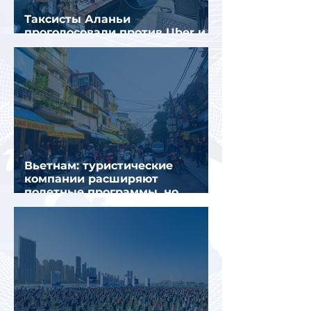
Таксисты Аланьи
проголосовали против Uber и
Yandex Go
Вьетнам: туристические
компании расширяют
полетные программы, но
избегают прежних ошибок