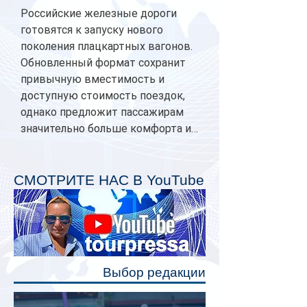
Российские железные дороги
готовятся к запуску нового
поколения плацкартных вагонов.
Обновленный формат сохранит
привычную вместимость и
доступную стоимость поездок,
однако предложит пассажирам
значительно больше комфорта и
личного пространства. Серийное
производство новых вагонов
планируется начать в 2027 году.
СМОТРИТЕ НАС В YouTube
Одним из главных нововведений
станут индивидуальные шторки у
каждого спального места. Они
позволят пассажирам закрыть свою
полку во время сна или отдыха,
Выбор редакции
создав ощуще