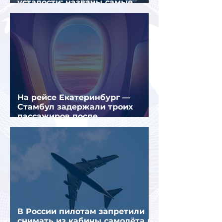
усталости: названы самые
уставшие россияне
На рейсе Екатеринбург —
Стамбул задержали троих
пассажиров после
предполагаемой серии краж
В России пилотам запретили
снимать из кабины самолёта и