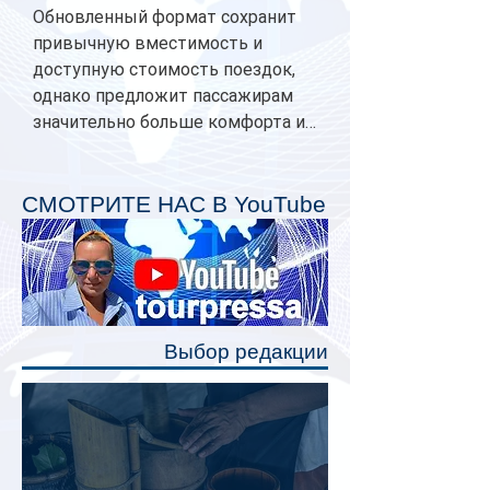
Обновленный формат сохранит
привычную вместимость и
доступную стоимость поездок,
однако предложит пассажирам
значительно больше комфорта и
личного пространства. Серийное
производство новых вагонов
планируется начать в 2027 году.
СМОТРИТЕ НАС В YouTube
Одним из главных нововведений
станут индивидуальные шторки у
каждого спального места. Они
позволят пассажирам закрыть свою
полку во время сна или отдыха,
Выбор редакции
создав ощуще