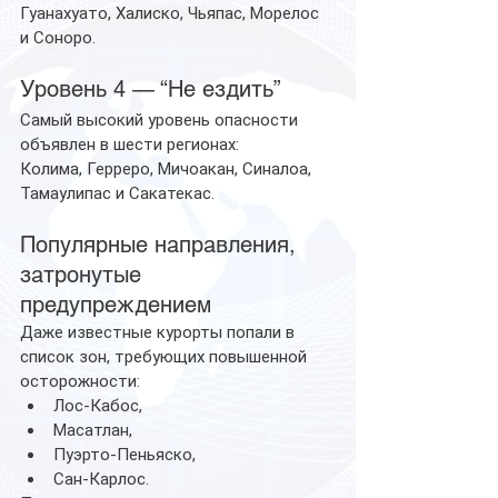
Гуанахуато, Халиско, Чьяпас, Морелос 
и Соноро.
Уровень 4 — “Не ездить”
Самый высокий уровень опасности 
объявлен в шести регионах:
Колима, Герреро, Мичоакан, Синалоа, 
Тамаулипас и Сакатекас.
Популярные направления, 
затронутые 
предупреждением
Даже известные курорты попали в 
список зон, требующих повышенной 
осторожности:
Лос-Кабос,
Масатлан,
Пуэрто-Пеньяско,
Сан-Карлос.