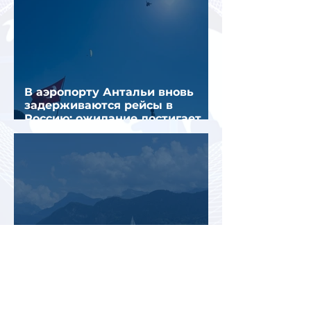
В аэропорту Антальи вновь
задерживаются рейсы в
Россию: ожидание достигает
почти 10 часов
Иссык-Куль может стать
первым озером Центральной
Азии с пляжами «Голубого
флага»