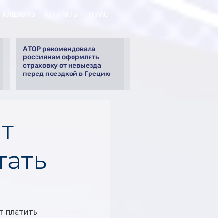
RAILWAYS
КОНТАКТЫ
О НАС
АТОР рекомендовала
россиянам оформлять
страховку от невыезда
перед поездкой в Грецию
т
тать
 платить  