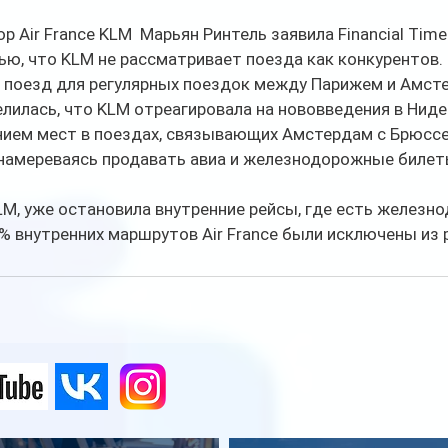
 Air France KLM  Марьян Ринтель заявила Financial Time
ю, что KLM не рассматривает поезда как конкурентов. 
т поезд для регулярных поездок между Парижем и Амст
лилась, что KLM отреагировала на нововведения в Ниде
ием мест в поездах, связывающих Амстердам с Брюссе
 намереваясь продавать авиа и железнодорожные билет
 KLM, уже остановила внутренние рейсы, где есть железн
% внутренних маршрутов Air France были исключены из р