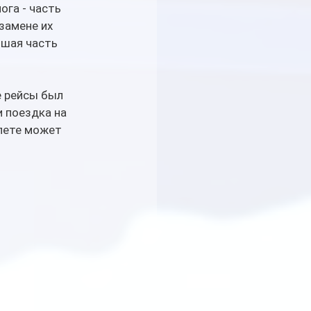
ога - часть 
замене их 
ьшая часть 
е рейсы был 
и поездка на 
лете может 