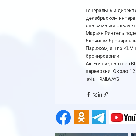
Генеральный директор
декабрьском интервь
она сама используе
Марьян Ринтель поде
блочным бронирован
Парижем, и что KLM
бронировании. 
Air France, партнер
перевозки. Около 12
avia
RAILWAYS