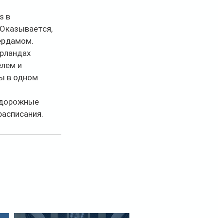
s в 
Оказывается, 
ердамом. 
рландах 
лем и 
ы в одном 
одорожные 
асписания. 