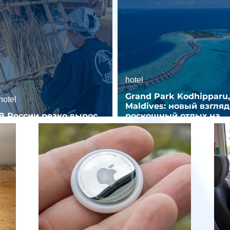
hotel
Grand Park Kodhipparu,
hotel
Maldives: новый взгляд
В России резко вырос
роскошный отдых на
спрос на отели без звезд
Мальдивах