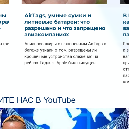
ны
AirTags, умные сумки и
В
ораб
литиевые батареи: что
к
е
разрешено и что запрещено в
в
авиакомпаниях
п
ентре
Авиапассажиры с включенным AirTags в
Ро
багаже узнали о том, разрешены ли
к 
крошечные устройства слежения на
ва
рейсах. Гаджет Apple был выпущен...
пр
ст
па
ко
Се
пл
ТЕ НАС В YouTube
гл
ин
сп
па
вр