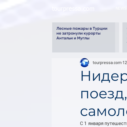
tourpressa.com
NEWS
Лесные пожары в Турции
не затронули курорты
Антальи и Муглы
tourpressa.com
12
Нидер
поезд,
самол
С 1 января путешест