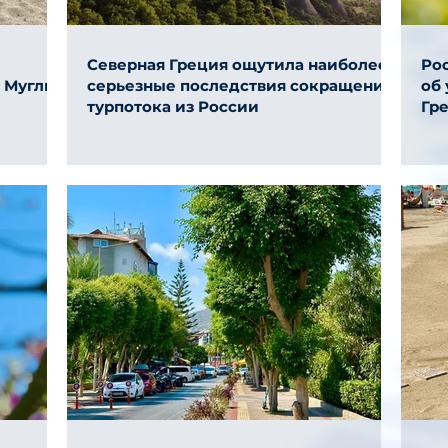
Северная Греция ощутила наиболее
Ро
и Муглы
серьезные последствия сокращения
об
турпотока из России
Гр