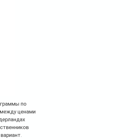
ограммы по 
 между ценами 
дерландах 
ественников 
вариант.