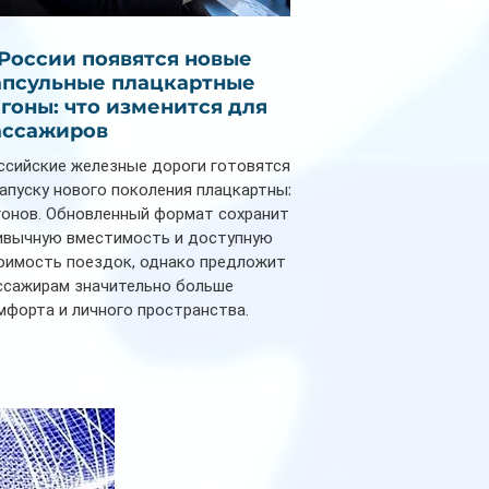
 России появятся новые
апсульные плацкартные
агоны: что изменится для
ассажиров
ссийские железные дороги готовятся
запуску нового поколения плацкартных
гонов. Обновленный формат сохранит
ивычную вместимость и доступную
оимость поездок, однако предложит
ссажирам значительно больше
мфорта и личного пространства.
рийное производство новых вагонов
анируется начать в 2027 году. Одним из
авных нововведений станут
дивидуальные шторки у каждого
ального места. Они позволят
ссажирам закрыть свою полку во
емя сна или отдыха, создав ощуще