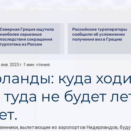
В РОССИИ
За Рубежом
tourpressa TV
AVIA
IT
HOTELS
Северная Греция ощутила
Российские туроператоры
наиболее серьезные
сообщили об усложнении
последствия сокращения
получения виз в Грецию
турпотока из России
 янв. 2023 г.
1 мин. чтения
ланды: куда ходи
 туда не будет ле
ет.
венники, вылетающие из аэропортов Нидерландов, будут