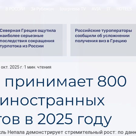
В РОССИИ
За Рубежом
tourpressa TV
AVIA
IT
HOTELS
Северная Греция ощутила
Российские туроператоры
наиболее серьезные
сообщили об усложнении
последствия сокращения
получения виз в Грецию
турпотока из России
 окт. 2025 г.
1 мин. чтения
 принимает 800
 иностранных
ов в 2025 году
сль Непала демонстрирует стремительный рост: по дан