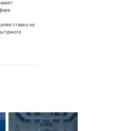
ывает 
фере 
елая ставку на 
льтурного 