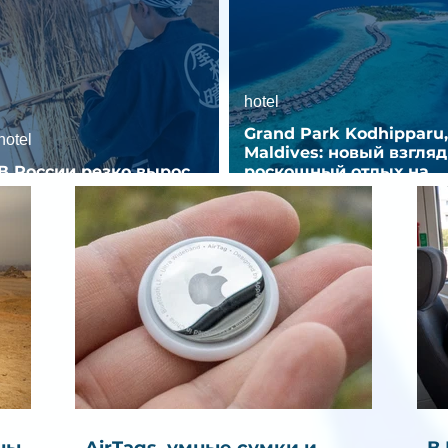
hotel
Grand Park Kodhipparu,
hotel
Maldives: новый взгляд
В России резко вырос
роскошный отдых на
спрос на отели без звезд
Мальдивах