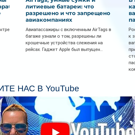
ны
AirTags, умные сумки и
В
ораб
литиевые батареи: что
к
е
разрешено и что запрещено в
в
авиакомпаниях
п
ентре
Авиапассажиры с включенным AirTags в
Ро
багаже узнали о том, разрешены ли
к 
крошечные устройства слежения на
ва
рейсах. Гаджет Apple был выпущен...
пр
ст
па
ко
Се
пл
ТЕ НАС В YouTube
гл
ин
сп
па
вр