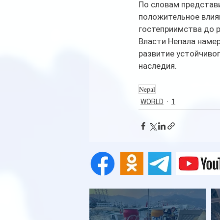
По словам представи
положительное влиян
гостеприимства до р
Власти Непала намер
развитие устойчивог
наследия.
Nepal
WORLD
1