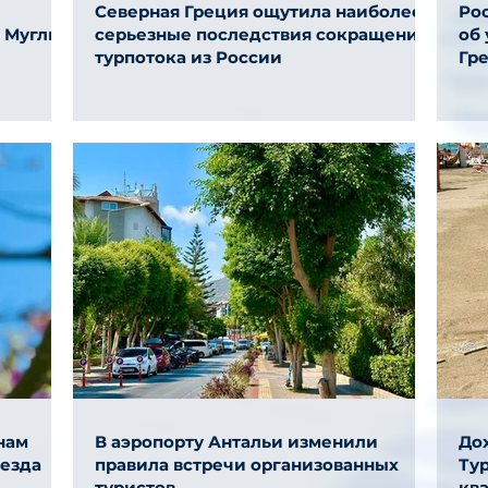
Северная Греция ощутила наиболее
Ро
и Муглы
серьезные последствия сокращения
об
турпотока из России
Гр
нам
В аэропорту Антальи изменили
До
ыезда
правила встречи организованных
Тур
туристов
ква