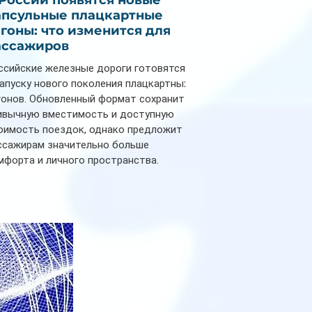
 России появятся новые
апсульные плацкартные
агоны: что изменится для
ассажиров
ссийские железные дороги готовятся
запуску нового поколения плацкартных
гонов. Обновленный формат сохранит
ивычную вместимость и доступную
оимость поездок, однако предложит
ссажирам значительно больше
мфорта и личного пространства.
рийное производство новых вагонов
анируется начать в 2027 году. Одним из
авных нововведений станут
дивидуальные шторки у каждого
ального места. Они позволят
ссажирам закрыть свою полку во
емя сна или отдыха, создав ощуще