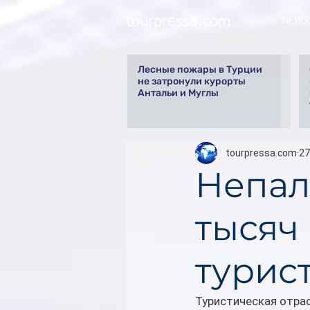
tourpressa.com
NEWS
Лесные пожары в Турции
не затронули курорты
Антальи и Муглы
tourpressa.com
27
Непал
тысяч
турист
Туристическая отра