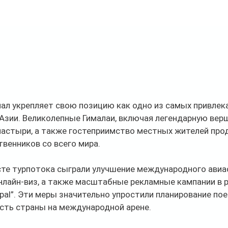
ал укрепляет свою позицию как одно из самых привлек
зии. Великолепные Гималаи, включая легендарную верш
настыри, а также гостеприимство местных жителей пр
венников со всего мира.
сте турпотока сыграли улучшение международного авиа
нлайн-виз, а также масштабные рекламные кампании в р
epal”. Эти меры значительно упростили планирование пое
сть страны на международной арене.