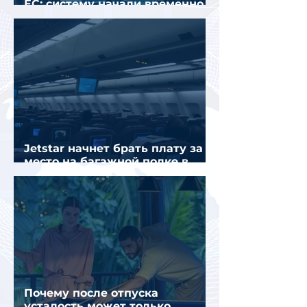
ЕС: систему начали временно
отключать
Jetstar начнет брать плату за
место на багажной полке в
салоне самолета
Почему после отпуска
усталость может только