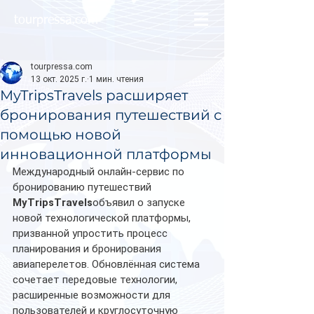
tourpressa.com
tourpressa.com
13 окт. 2025 г.
1 мин. чтения
MyTripsTravels расширяет
бронирования путешествий с
помощью новой
инновационной платформы
Международный онлайн-сервис по 
бронированию путешествий 
MyTripsTravels
объявил о запуске 
новой технологической платформы, 
призванной упростить процесс 
планирования и бронирования 
авиаперелетов. Обновлённая система 
сочетает передовые технологии, 
расширенные возможности для 
пользователей и круглосуточную 