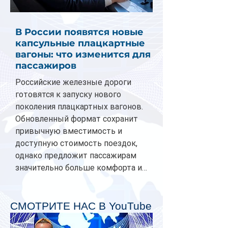
В России появятся новые
капсульные плацкартные
вагоны: что изменится для
пассажиров
Российские железные дороги
готовятся к запуску нового
поколения плацкартных вагонов.
Обновленный формат сохранит
привычную вместимость и
доступную стоимость поездок,
однако предложит пассажирам
значительно больше комфорта и
личного пространства. Серийное
производство новых вагонов
планируется начать в 2027 году.
СМОТРИТЕ НАС В YouTube
Одним из главных нововведений