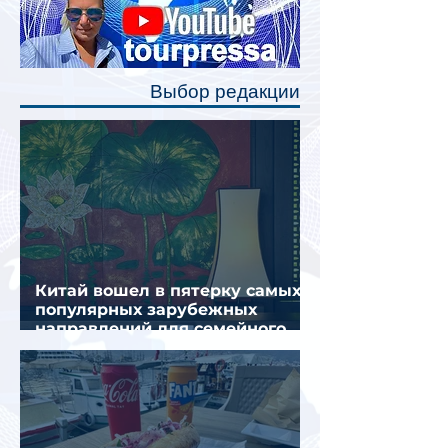
станут индивидуальные шторки у
каждого спального места. Они
позволят пассажирам закрыть свою
полку во время сна или отдыха,
Выбор редакции
создав ощуще
Китай вошел в пятерку самых
популярных зарубежных
направлений для семейного
отдыха летом