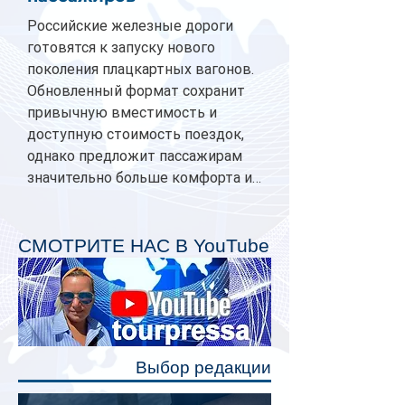
Российские железные дороги
готовятся к запуску нового
поколения плацкартных вагонов.
Обновленный формат сохранит
привычную вместимость и
доступную стоимость поездок,
однако предложит пассажирам
значительно больше комфорта и
личного пространства. Серийное
производство новых вагонов
планируется начать в 2027 году.
СМОТРИТЕ НАС В YouTube
Одним из главных нововведений
станут индивидуальные шторки у
каждого спального места. Они
позволят пассажирам закрыть свою
полку во время сна или отдыха,
Выбор редакции
создав ощуще