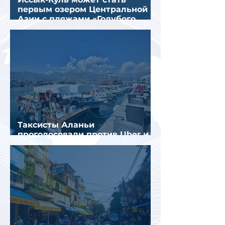
первым озером Центральной
Азии с пляжами «Голубого
флага»
Таксисты Аланьи
проголосовали против Uber и
Yandex Go