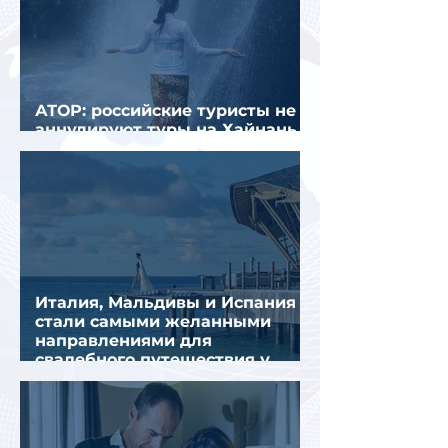
АТОР: российские туристы не
аннулируют туры на Хайнань
из-за тайфуна «Дельфин»
Италия, Мальдивы и Испания
стали самыми желанными
направлениями для
свадебного путешествия у
россиян