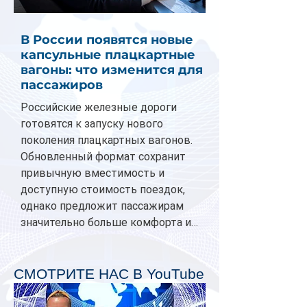
В России появятся новые
капсульные плацкартные
вагоны: что изменится для
пассажиров
Российские железные дороги
готовятся к запуску нового
поколения плацкартных вагонов.
Обновленный формат сохранит
привычную вместимость и
доступную стоимость поездок,
однако предложит пассажирам
значительно больше комфорта и
личного пространства. Серийное
производство новых вагонов
планируется начать в 2027 году.
СМОТРИТЕ НАС В YouTube
Одним из главных нововведений
станут индивидуальные шторки у