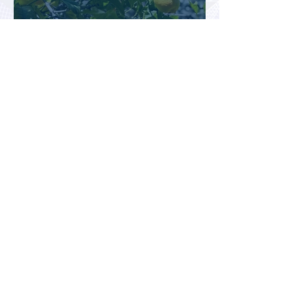
Российские туристы не могут
полностью отключиться от
работы даже во время отдыха
в Турции
Туристический сезон в Турции
не оправдывает ожиданий
отрасли