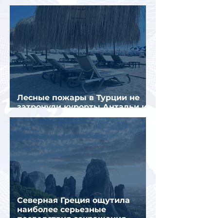
стал Вьетнам
Лесные пожары в Турции не
затронули курорты Антальи и
Муглы
Северная Греция ощутила
наиболее серьезные