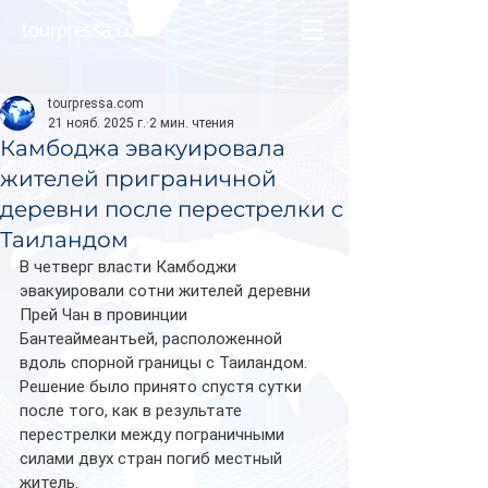
tourpressa.com
tourpressa.com
21 нояб. 2025 г.
2 мин. чтения
Камбоджа эвакуировала
жителей приграничной
деревни после перестрелки с
Таиландом
В четверг власти Камбоджи 
эвакуировали сотни жителей деревни 
Прей Чан в провинции 
Бантеаймеантьей, расположенной 
вдоль спорной границы с Таиландом. 
Решение было принято спустя сутки 
после того, как в результате 
перестрелки между пограничными 
силами двух стран погиб местный 
житель.