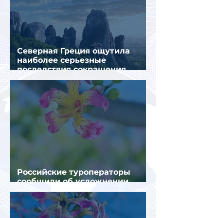
Северная Греция ощутила
наиболее серьезные
последствия сокращения
турпотока из России
Российские туроператоры
сообщили об усложнении
получения виз в Грецию