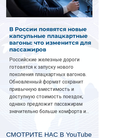
В России появятся новые
капсульные плацкартные
вагоны: что изменится для
пассажиров
Российские железные дороги
готовятся к запуску нового
поколения плацкартных вагонов.
Обновленный формат сохранит
привычную вместимость и
доступную стоимость поездок,
однако предложит пассажирам
значительно больше комфорта и
личного пространства. Серийное
производство новых вагонов
планируется начать в 2027 году.
СМОТРИТЕ НАС В YouTube