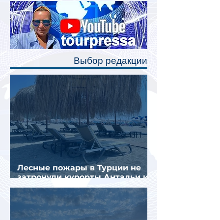
Одним из главных нововведений
станут индивидуальные шторки у
каждого спального места. Они
позволят пассажирам закрыть свою
полку во время сна или отдыха,
Выбор редакции
создав ощуще
Лесные пожары в Турции не
затронули курорты Антальи и
Муглы